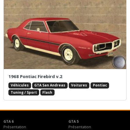
1968 Pontiac Firebird v.2
Véhicules
GTA San Andreas
Voitures
Pontiac
Tuning / Sport
Flash
GTA 6
GTA 5
Présentation
Présentation