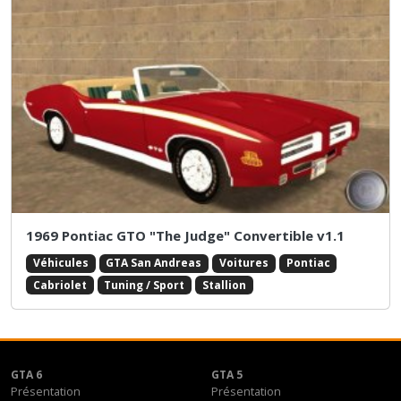
1969 Pontiac GTO "The Judge" Convertible v1.1
Véhicules
GTA San Andreas
Voitures
Pontiac
Cabriolet
Tuning / Sport
Stallion
GTA 6
GTA 5
Présentation
Présentation