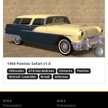
1956 Pontiac Safari v1.0
Véhicules
GTA San Andreas
Voitures
Pontiac
Hotrod / Lowrider
Break
Infernus
GTA 6
GTA 5
Présentation
Présentation