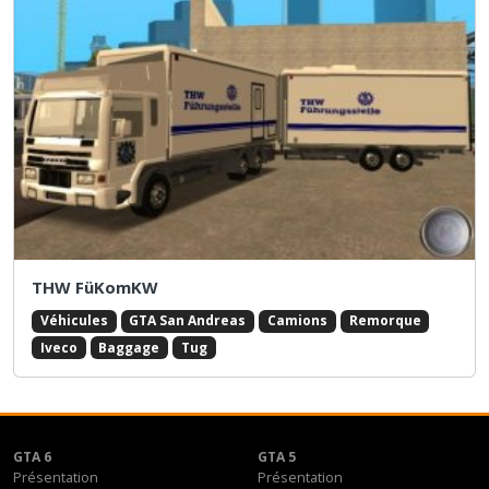
THW FüKomKW
Véhicules
GTA San Andreas
Camions
Remorque
Iveco
Baggage
Tug
GTA 6
GTA 5
Présentation
Présentation