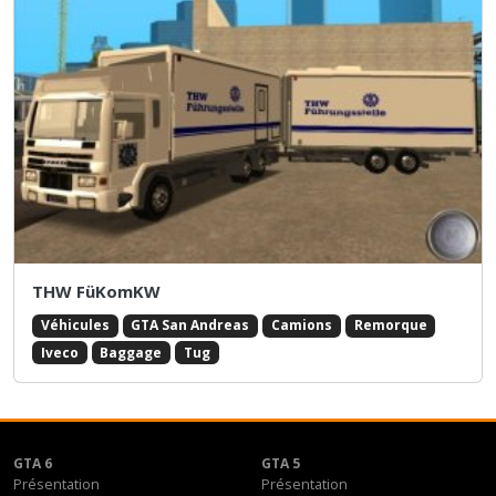
THW FüKomKW
Véhicules
GTA San Andreas
Camions
Remorque
Iveco
Baggage
Tug
GTA 6
GTA 5
Présentation
Présentation