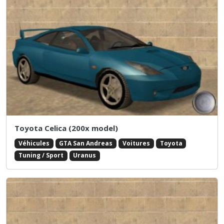
Toyota Celica (200x model)
Véhicules
GTA San Andreas
Voitures
Toyota
Tuning / Sport
Uranus