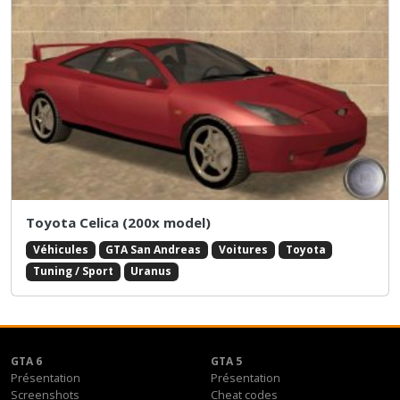
Toyota Celica (200x model)
Véhicules
GTA San Andreas
Voitures
Toyota
Tuning / Sport
Uranus
GTA 6
GTA 5
Présentation
Présentation
Screenshots
Cheat codes