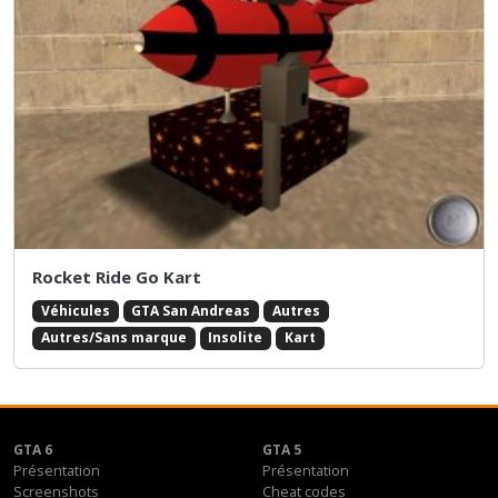
Rocket Ride Go Kart
Véhicules
GTA San Andreas
Autres
Autres/Sans marque
Insolite
Kart
GTA 6
GTA 5
Présentation
Présentation
Screenshots
Cheat codes