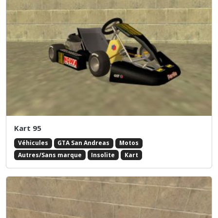
Kart 95
Véhicules
GTA San Andreas
Motos
Autres/Sans marque
Insolite
Kart