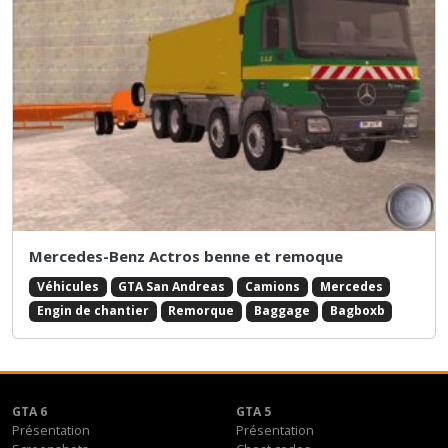
Mercedes-Benz Actros benne et remoque
Véhicules
GTA San Andreas
Camions
Mercedes
Engin de chantier
Remorque
Baggage
Bagboxb
GTA 6
GTA 5
Présentation
Présentation