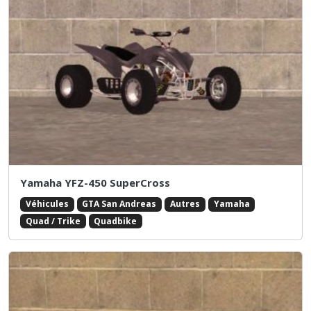
Yamaha YFZ-450 SuperCross
Véhicules
GTA San Andreas
Autres
Yamaha
Quad / Trike
Quadbike