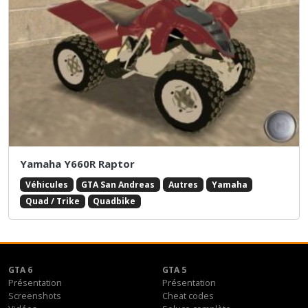
Yamaha Y660R Raptor
Véhicules
GTA San Andreas
Autres
Yamaha
Quad / Trike
Quadbike
GTA 6
GTA 5
Présentation
Présentation
Screenshots
Cheat codes