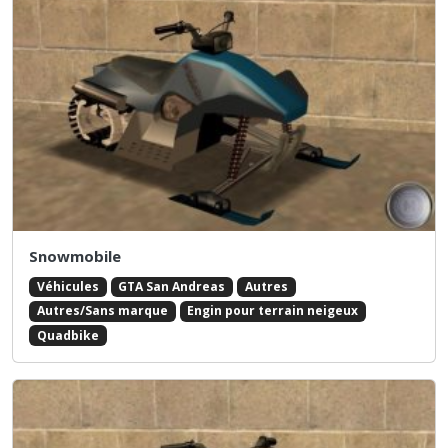
Snowmobile
Véhicules
GTA San Andreas
Autres
Autres/Sans marque
Engin pour terrain neigeux
Quadbike