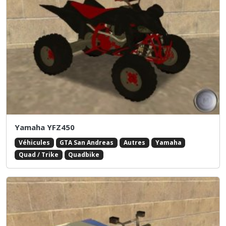
Yamaha YFZ450
Véhicules
GTA San Andreas
Autres
Yamaha
Quad / Trike
Quadbike