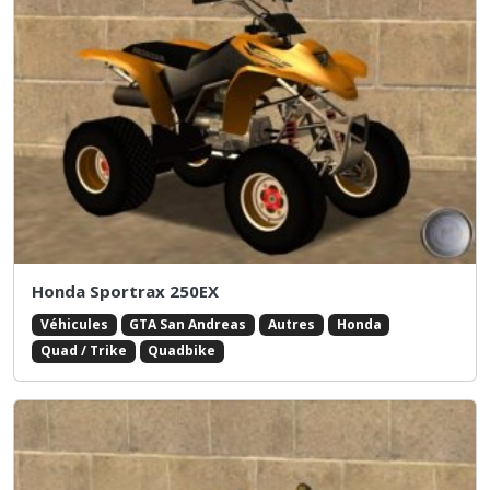
Honda Sportrax 250EX
Véhicules
GTA San Andreas
Autres
Honda
Quad / Trike
Quadbike