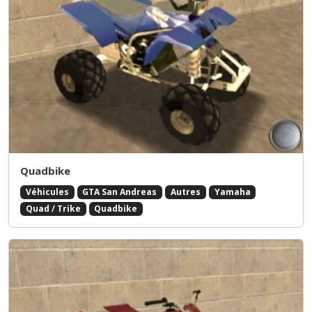
Quadbike
Véhicules
GTA San Andreas
Autres
Yamaha
Quad / Trike
Quadbike