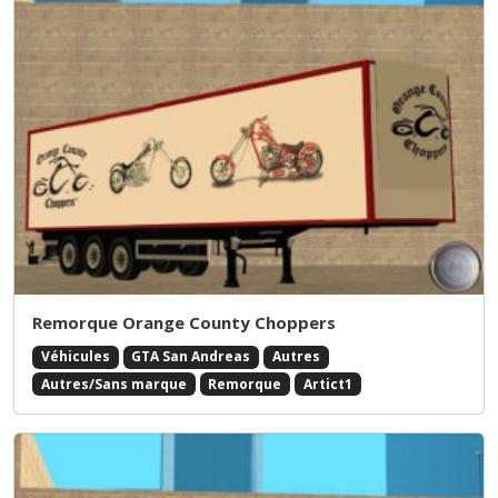
Remorque Orange County Choppers
Véhicules
GTA San Andreas
Autres
Autres/Sans marque
Remorque
Artict1