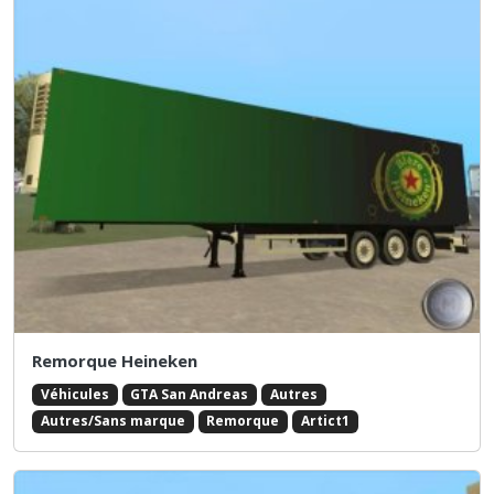
Remorque Heineken
Véhicules
GTA San Andreas
Autres
Autres/Sans marque
Remorque
Artict1