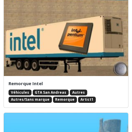
Remorque Intel
Véhicules
GTA San Andreas
Autres
Autres/Sans marque
Remorque
Artict1