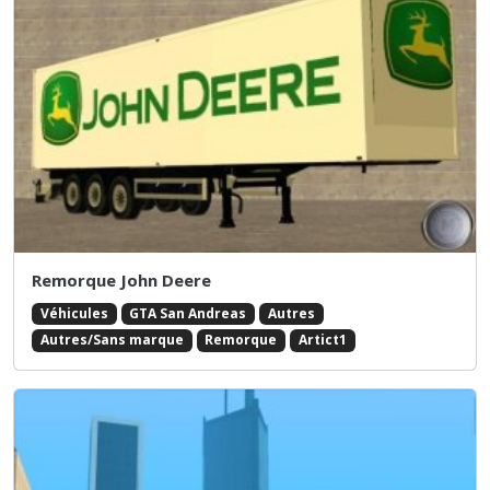
Remorque John Deere
Véhicules
GTA San Andreas
Autres
Autres/Sans marque
Remorque
Artict1