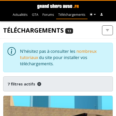
Actualités
GTA
Forums
Téléchargements
TÉLÉCHARGEMENTS
13
N’hésitez pas à consulter les
nombreux
tutoriaux
du site pour installer vos
téléchargements.
7 filtres actifs