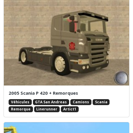
2005 Scania P 420 + Remorques
Véhicules
GTA San Andreas
Camions
Scania
Remorque
Linerunner
Artict1