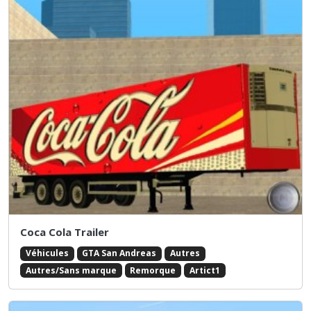
Coca Cola Trailer
Véhicules
GTA San Andreas
Autres
Autres/Sans marque
Remorque
Artict1