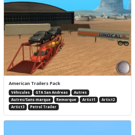
American Trailers Pack
Véhicules
GTA San Andreas
Autres
Autres/Sans marque
Remorque
Artict1
Artict2
Artict3
Petrol Trailer