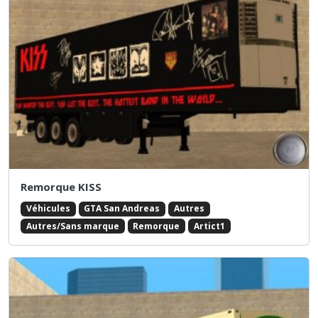
Remorque KISS
Véhicules
GTA San Andreas
Autres
Autres/Sans marque
Remorque
Artict1