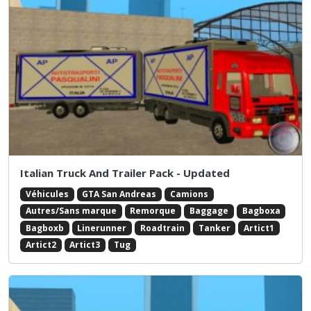
Italian Truck And Trailer Pack - Updated
Véhicules
GTA San Andreas
Camions
Autres/Sans marque
Remorque
Baggage
Bagboxa
Bagboxb
Linerunner
Roadtrain
Tanker
Artict1
Artict2
Artict3
Tug