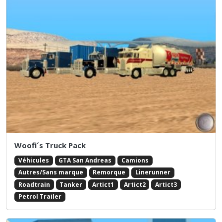
Woofi´s Truck Pack
Véhicules
GTA San Andreas
Camions
Autres/Sans marque
Remorque
Linerunner
Roadtrain
Tanker
Artict1
Artict2
Artict3
Petrol Trailer