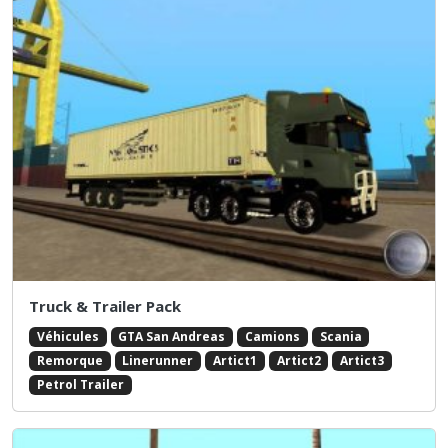
Truck & Trailer Pack
Véhicules
GTA San Andreas
Camions
Scania
Remorque
Linerunner
Artict1
Artict2
Artict3
Petrol Trailer