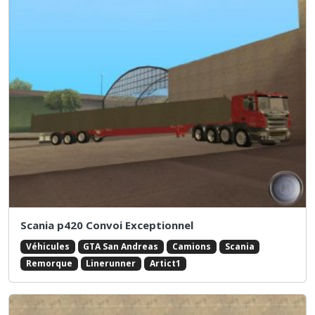
Scania p420 Convoi Exceptionnel
Véhicules
GTA San Andreas
Camions
Scania
Remorque
Linerunner
Artict1