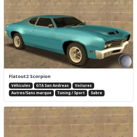
Flatout2 Scorpion
Véhicules
GTA San Andreas
Voitures
Autres/Sans marque
Tuning / Sport
Sabre