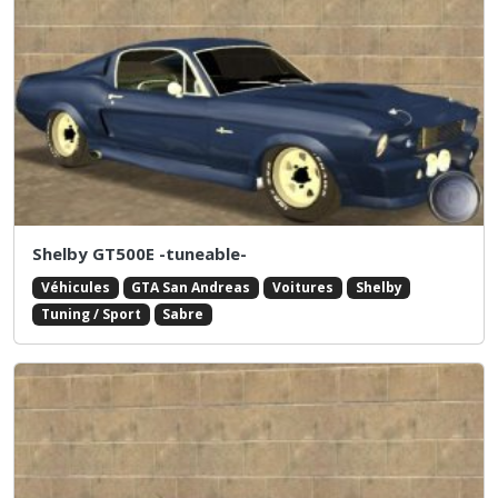
Shelby GT500E -tuneable-
Véhicules
GTA San Andreas
Voitures
Shelby
Tuning / Sport
Sabre