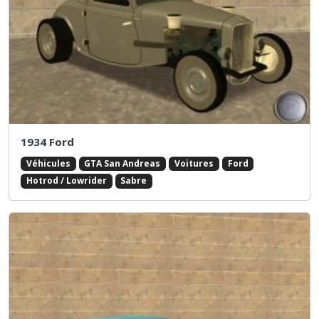
1934 Ford
Véhicules
GTA San Andreas
Voitures
Ford
Hotrod / Lowrider
Sabre