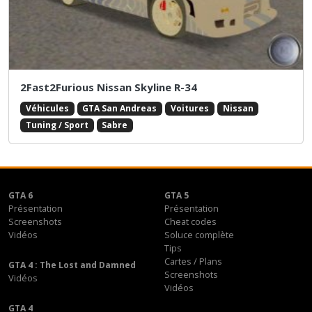
2Fast2Furious Nissan Skyline R-34
Véhicules
GTA San Andreas
Voitures
Nissan
Tuning / Sport
Sabre
GTA 6
GTA 5
Présentation
Présentation
Screenshots
Cheat codes
Vidéos
Soluce complète
Tips
Cartes / Plans
GTA 4 : The Lost and Damned
Screenshots
Vidéos
Vidéos
GTA 4