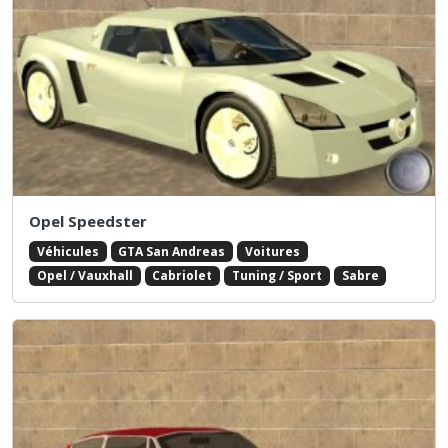
Opel Speedster
Véhicules
GTA San Andreas
Voitures
Opel / Vauxhall
Cabriolet
Tuning / Sport
Sabre