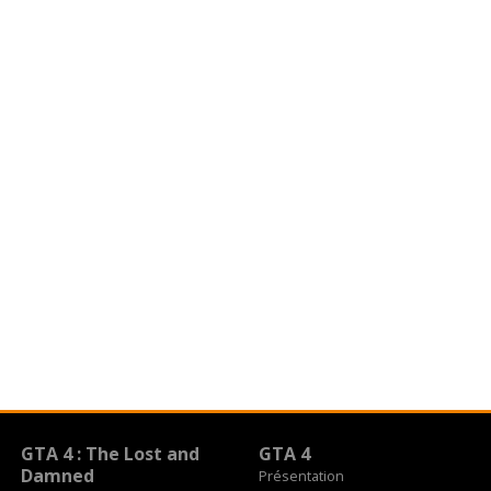
GTA 4 : The Lost and
GTA 4
Damned
Présentation