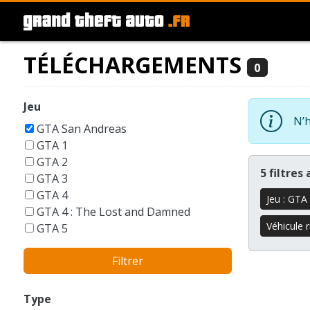
TÉLÉCHARGEMENTS
0
Jeu
N’h
GTA San Andreas
GTA 1
GTA 2
5 filtres
GTA 3
GTA 4
Jeu : GTA
GTA 4 : The Lost and Damned
Véhicule r
GTA 5
GTA 6
Filtrer
GTA Liberty City Stories
GTA London 1969
GTA Vice City
Type