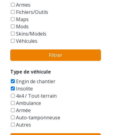
GTA Vice City Stories
Armes
Fichiers/Outils
Maps
Mods
Skins/Models
Véhicules
Filtrer
Type de véhicule
Engin de chantier
Insolite
4x4 / Tout-terrain
Ambulance
Armée
Auto-tamponneuse
Autres
Avions