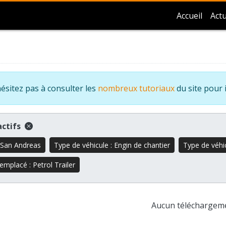
Accueil
Actu
ésitez pas à consulter les
nombreux tutoriaux
du site pour 
 actifs
 San Andreas
Type de véhicule : Engin de chantier
Type de véhic
emplacé : Petrol Trailer
Aucun téléchargem