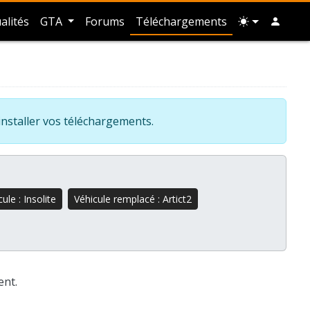
alités
GTA
Forums
Téléchargements
installer vos téléchargements.
ule : Insolite
Véhicule remplacé : Artict2
ent.