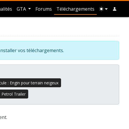
alités
GTA
Forums
Téléchargements
installer vos téléchargements.
ule : Engin pour terrain neigeux
 Petrol Trailer
ent.