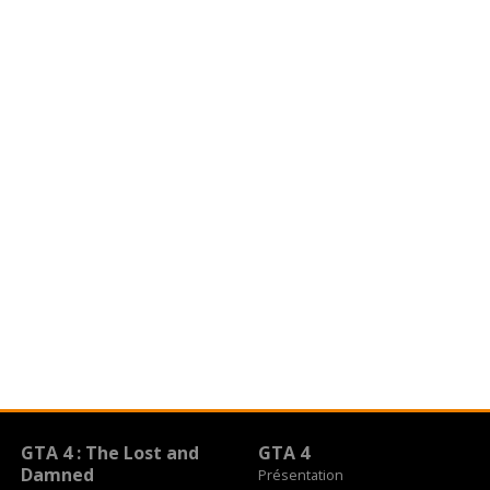
GTA 4 : The Lost and
GTA 4
Damned
Présentation