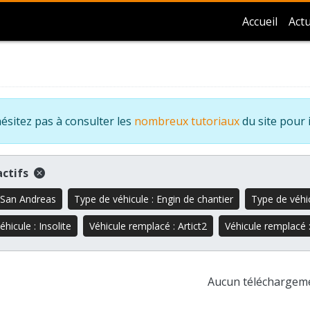
Accueil
Actu
ésitez pas à consulter les
nombreux tutoriaux
du site pour 
 actifs
 San Andreas
Type de véhicule : Engin de chantier
Type de véhic
hicule : Insolite
Véhicule remplacé : Artict2
Véhicule remplacé :
Aucun téléchargem