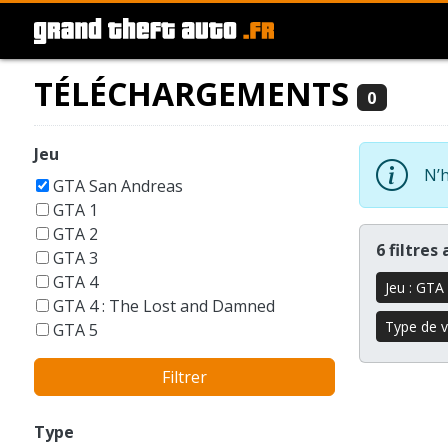
TÉLÉCHARGEMENTS
0
Jeu
N’h
GTA San Andreas
GTA 1
GTA 2
6 filtres
GTA 3
GTA 4
Jeu : GTA
GTA 4 : The Lost and Damned
Type de vé
GTA 5
GTA 6
Filtrer
GTA Liberty City Stories
GTA London 1969
GTA Vice City
Type