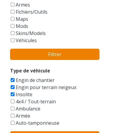
GTA Vice City Stories
Armes
Fichiers/Outils
Maps
Mods
Skins/Models
Véhicules
Filtrer
Type de véhicule
Engin de chantier
Engin pour terrain neigeux
Insolite
4x4 / Tout-terrain
Ambulance
Armée
Auto-tamponneuse
Autres