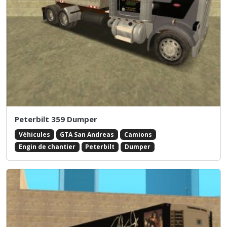
Peterbilt 359 Dumper
Véhicules
GTA San Andreas
Camions
Engin de chantier
Peterbilt
Dumper