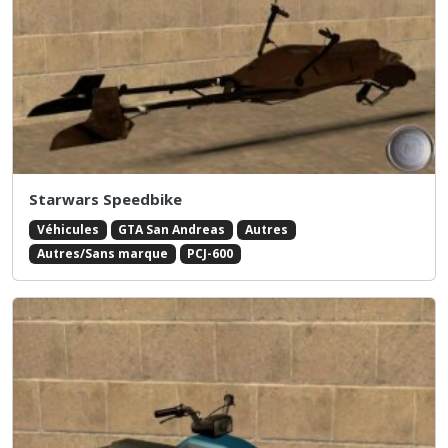
Starwars Speedbike
Véhicules
GTA San Andreas
Autres
Autres/Sans marque
PCJ-600