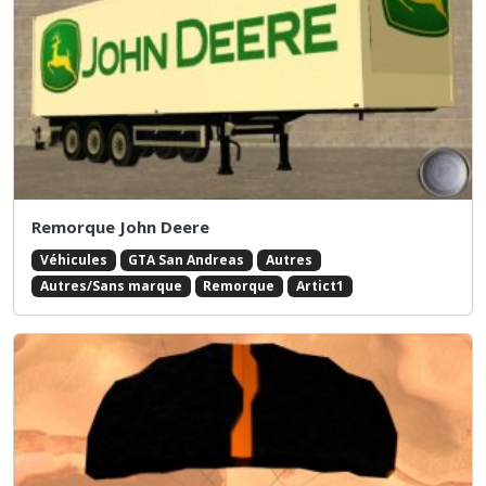
Remorque John Deere
Véhicules
GTA San Andreas
Autres
Autres/Sans marque
Remorque
Artict1