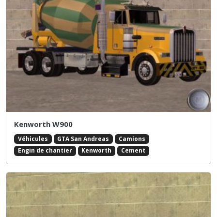
Kenworth W900
Véhicules
GTA San Andreas
Camions
Engin de chantier
Kenworth
Cement