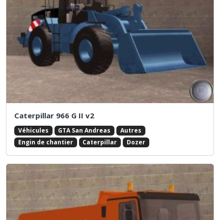
Caterpillar 966 G II v2
Véhicules
GTA San Andreas
Autres
Engin de chantier
Caterpillar
Dozer