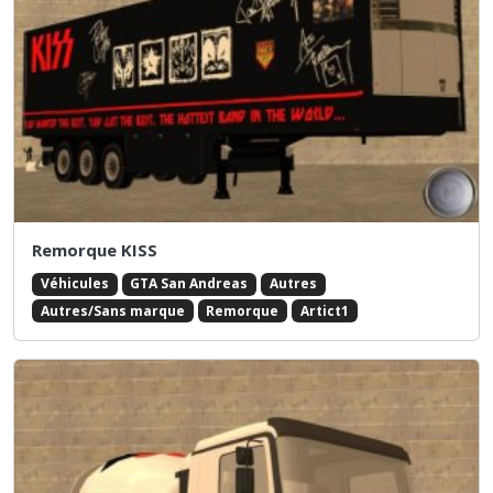
Remorque KISS
Véhicules
GTA San Andreas
Autres
Autres/Sans marque
Remorque
Artict1