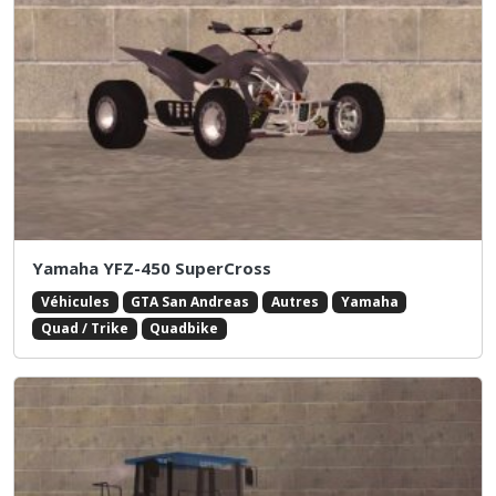
Yamaha YFZ-450 SuperCross
Véhicules
GTA San Andreas
Autres
Yamaha
Quad / Trike
Quadbike