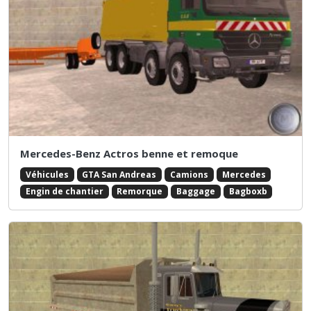
Mercedes-Benz Actros benne et remoque
Véhicules
GTA San Andreas
Camions
Mercedes
Engin de chantier
Remorque
Baggage
Bagboxb