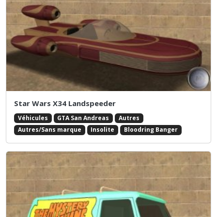
Star Wars X34 Landspeeder
Véhicules
GTA San Andreas
Autres
Autres/Sans marque
Insolite
Bloodring Banger