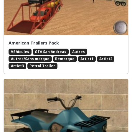
American Trailers Pack
Véhicules
GTA San Andreas
Autres
Autres/Sans marque
Remorque
Artict1
Artict2
Artict3
Petrol Trailer