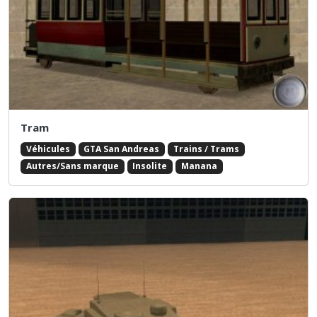
Tram
Véhicules
GTA San Andreas
Trains / Trams
Autres/Sans marque
Insolite
Manana