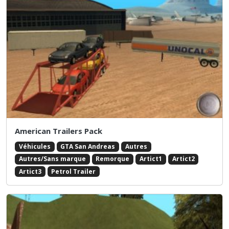
American Trailers Pack
Véhicules
GTA San Andreas
Autres
Autres/Sans marque
Remorque
Artict1
Artict2
Artict3
Petrol Trailer