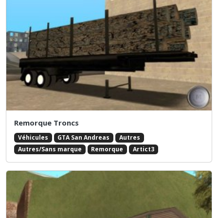
Remorque Troncs
Véhicules
GTA San Andreas
Autres
Autres/Sans marque
Remorque
Artict3