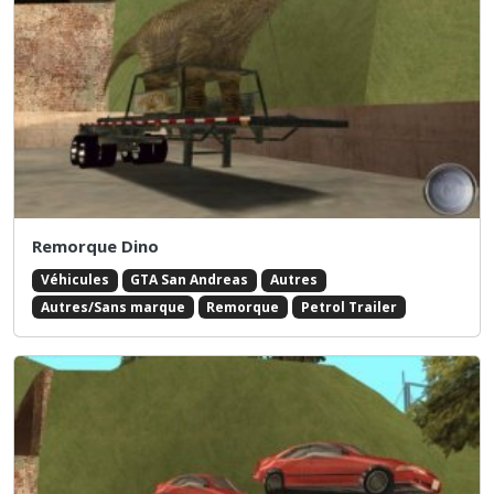
Remorque Dino
Véhicules
GTA San Andreas
Autres
Autres/Sans marque
Remorque
Petrol Trailer