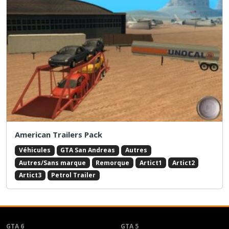
American Trailers Pack
Véhicules
GTA San Andreas
Autres
Autres/Sans marque
Remorque
Artict1
Artict2
Artict3
Petrol Trailer
GTA 6
GTA 5