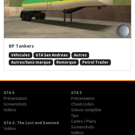
BP Tankers
Véhicules
GTA San Andreas
Autres
Autres/Sans marque
Remorque
Petrol Trailer
GTA 6
GTA 5
Présentation
Présentation
Screenshots
Cheat codes
Vidéos
Soluce complète
Tips
Cartes / Plans
GTA 4 : The Lost and Damned
Screenshots
Vidéos
Vidéos