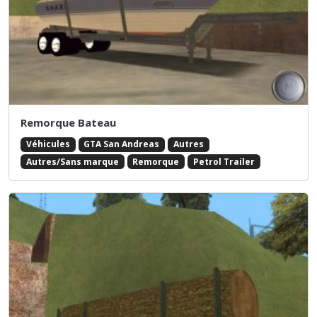
Remorque Bateau
Véhicules
GTA San Andreas
Autres
Autres/Sans marque
Remorque
Petrol Trailer