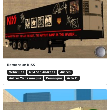
Remorque KISS
Véhicules
GTA San Andreas
Autres
Autres/Sans marque
Remorque
Artict1