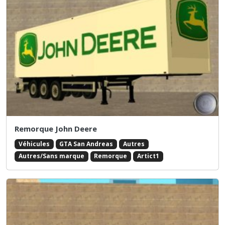
Remorque John Deere
Véhicules
GTA San Andreas
Autres
Autres/Sans marque
Remorque
Artict1