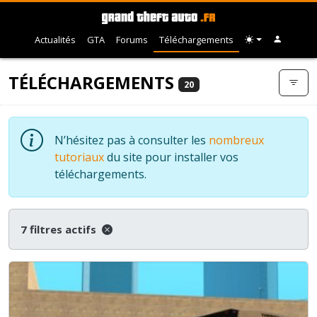
Actualités
GTA
Forums
Téléchargements
TÉLÉCHARGEMENTS
20
N’hésitez pas à consulter les
nombreux
tutoriaux
du site pour installer vos
téléchargements.
7 filtres actifs