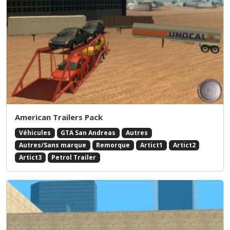
American Trailers Pack
Véhicules
GTA San Andreas
Autres
Autres/Sans marque
Remorque
Artict1
Artict2
Artict3
Petrol Trailer