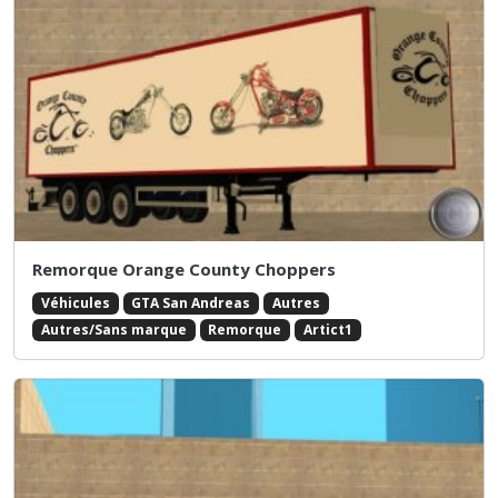
Remorque Orange County Choppers
Véhicules
GTA San Andreas
Autres
Autres/Sans marque
Remorque
Artict1