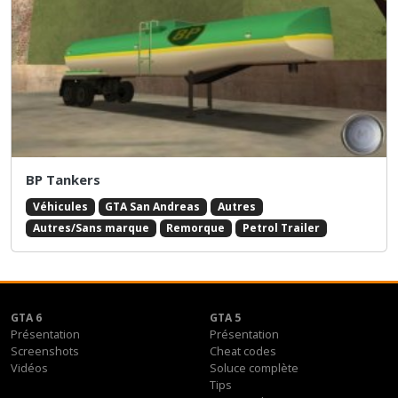
BP Tankers
Véhicules
GTA San Andreas
Autres
Autres/Sans marque
Remorque
Petrol Trailer
GTA 6
GTA 5
Présentation
Présentation
Screenshots
Cheat codes
Vidéos
Soluce complète
Tips