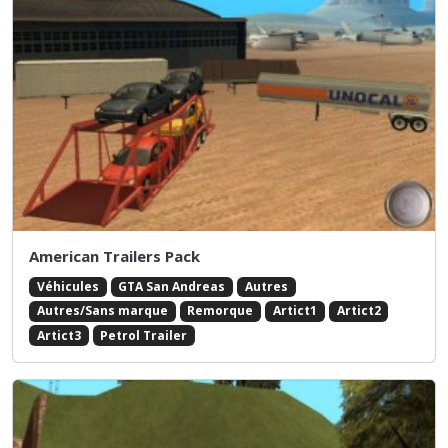
American Trailers Pack
Véhicules
GTA San Andreas
Autres
Autres/Sans marque
Remorque
Artict1
Artict2
Artict3
Petrol Trailer