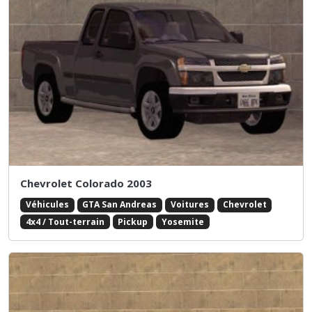
Chevrolet Colorado 2003
Véhicules
GTA San Andreas
Voitures
Chevrolet
4x4 / Tout-terrain
Pickup
Yosemite