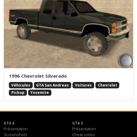
1996 Chevrolet Silverado
Véhicules
GTA San Andreas
Voitures
Chevrolet
Pickup
Yosemite
GTA 6
GTA 5
Présentation
Présentation
Screenshots
Cheat codes