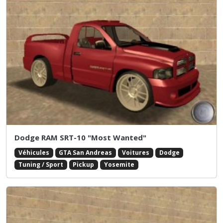
Dodge RAM SRT-10 "Most Wanted"
Véhicules
GTA San Andreas
Voitures
Dodge
Tuning / Sport
Pickup
Yosemite