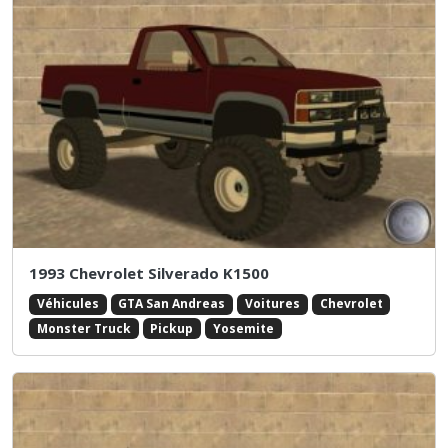
1993 Chevrolet Silverado K1500
Véhicules
GTA San Andreas
Voitures
Chevrolet
Monster Truck
Pickup
Yosemite