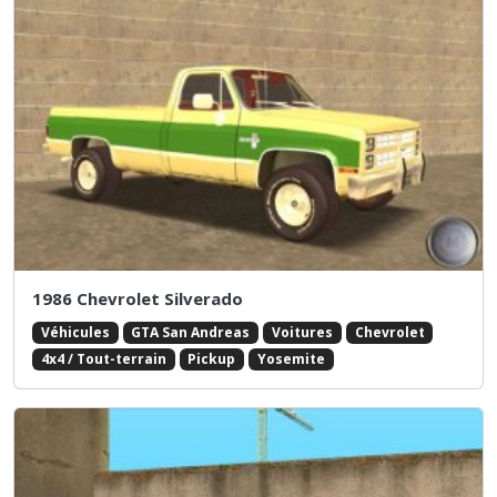
1986 Chevrolet Silverado
Véhicules
GTA San Andreas
Voitures
Chevrolet
4x4 / Tout-terrain
Pickup
Yosemite