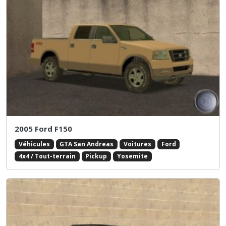
2005 Ford F150
Véhicules
GTA San Andreas
Voitures
Ford
4x4 / Tout-terrain
Pickup
Yosemite