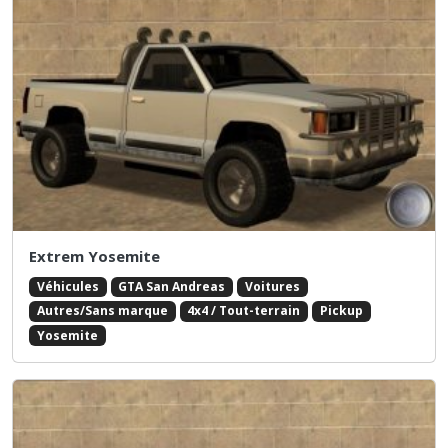
Extrem Yosemite
Véhicules
GTA San Andreas
Voitures
Autres/Sans marque
4x4 / Tout-terrain
Pickup
Yosemite