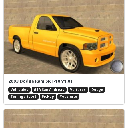
2003 Dodge Ram SRT-10 v1.01
Véhicules
GTA San Andreas
Voitures
Dodge
Tuning / Sport
Pickup
Yosemite