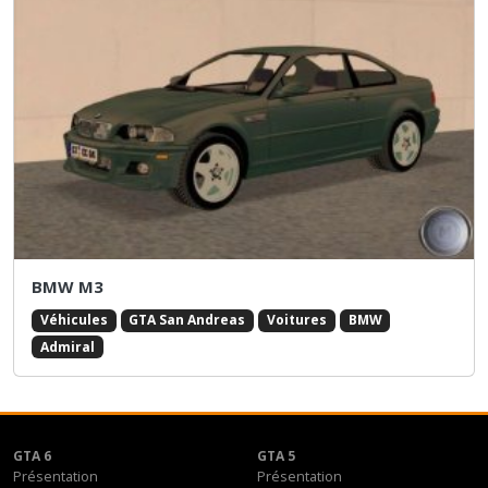
BMW M3
Véhicules
GTA San Andreas
Voitures
BMW
Admiral
GTA 6
GTA 5
Présentation
Présentation