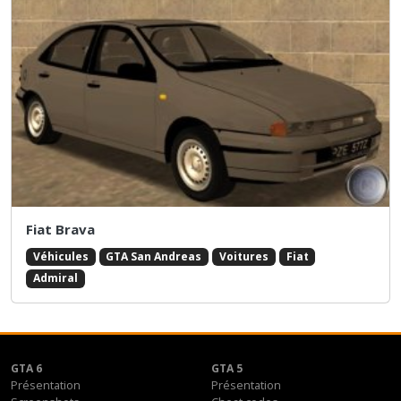
Fiat Brava
Véhicules
GTA San Andreas
Voitures
Fiat
Admiral
GTA 6
GTA 5
Présentation
Présentation