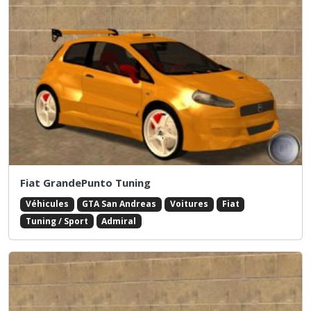
Fiat GrandePunto Tuning
Véhicules
GTA San Andreas
Voitures
Fiat
Tuning / Sport
Admiral