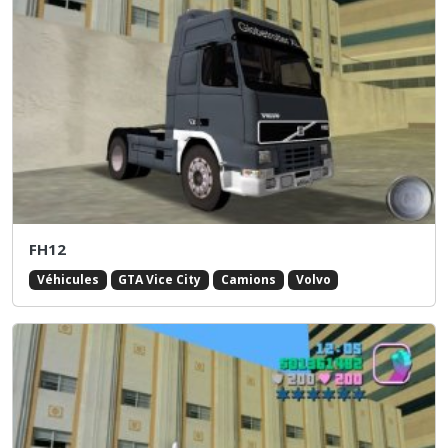
FH12
Véhicules
GTA Vice City
Camions
Volvo