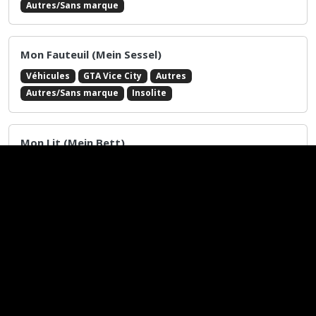
MF 2924D
Véhicules
GTA Vice City
Autres
Engin de la ferme / de jardin
Massey Ferguson