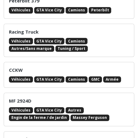
Peterbilt 379
Véhicules
GTA Vice City
Camions
Peterbilt
Racing Truck