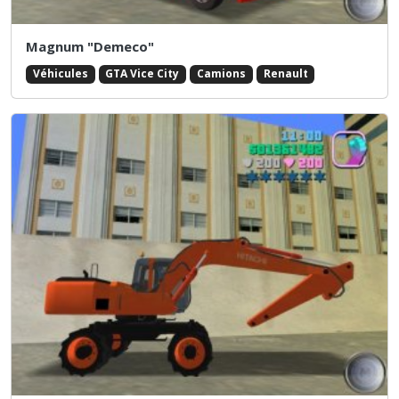
Magnum "Demeco"
Véhicules
GTA Vice City
Camions
Renault