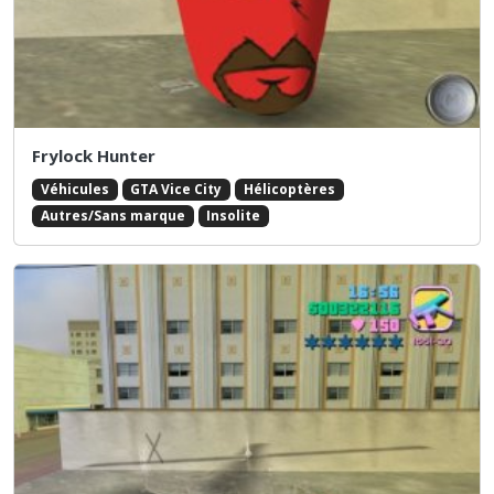
Frylock Hunter
Véhicules
GTA Vice City
Hélicoptères
Autres/Sans marque
Insolite