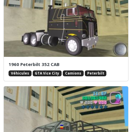
1960 Peterbilt 352 CAB
Véhicules
GTA Vice City
Camions
Peterbilt