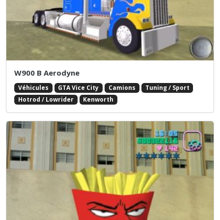
W900 B Aerodyne
Véhicules
GTA Vice City
Camions
Tuning / Sport
Hotrod / Lowrider
Kenworth