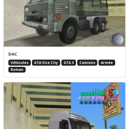
DAC
Véhicules
GTA Vice City
GTA 3
Camions
Armée
Roman