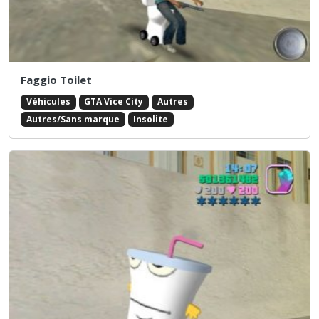
Faggio Toilet
Véhicules
GTA Vice City
Autres
Autres/Sans marque
Insolite