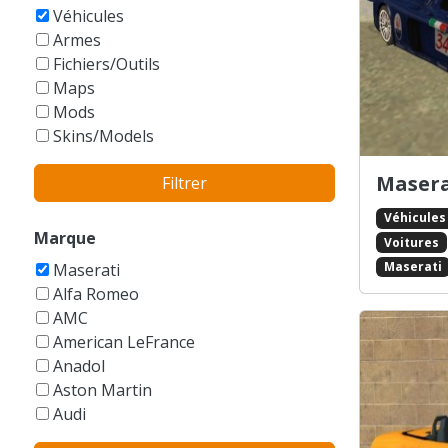
GTA Vice City Stories
Véhicules
Armes
Fichiers/Outils
Maps
Mods
Skins/Models
Masera
Filtrer
Véhicules
Marque
Voitures
Maserati
Maserati
Alfa Romeo
AMC
American LeFrance
Anadol
Aston Martin
Audi
Austin