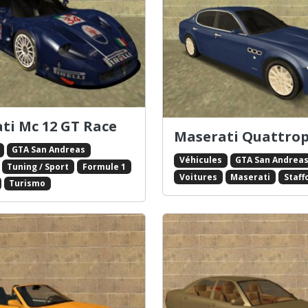
ti Mc 12 GT Race
Maserati Quattro
GTA San Andreas
Véhicules
GTA San Andrea
Tuning / Sport
Formule 1
Voitures
Maserati
Staff
Turismo