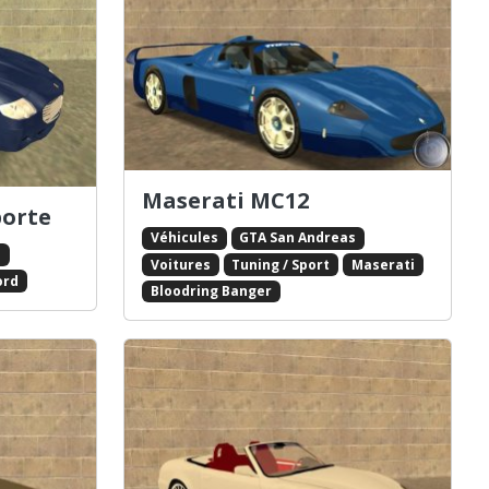
Maserati MC12
porte
Véhicules
GTA San Andreas
s
Voitures
Tuning / Sport
Maserati
ord
Bloodring Banger