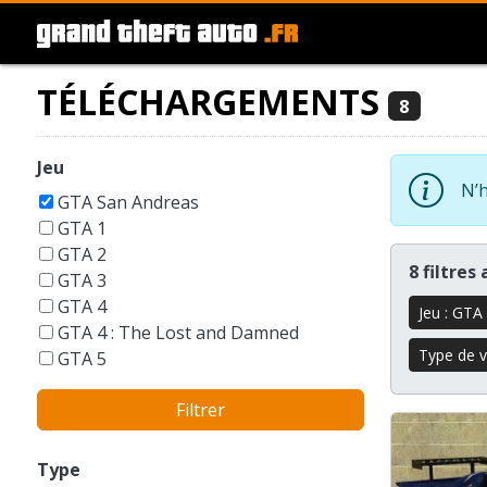
TÉLÉCHARGEMENTS
8
Jeu
N’h
GTA San Andreas
GTA 1
GTA 2
8 filtres
GTA 3
GTA 4
Jeu : GTA
GTA 4 : The Lost and Damned
Type de v
GTA 5
GTA 6
Filtrer
GTA Liberty City Stories
GTA London 1969
GTA Vice City
Type