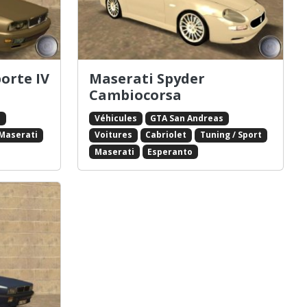
orte IV
Maserati Spyder
Cambiocorsa
s
Véhicules
GTA San Andreas
Maserati
Voitures
Cabriolet
Tuning / Sport
Maserati
Esperanto