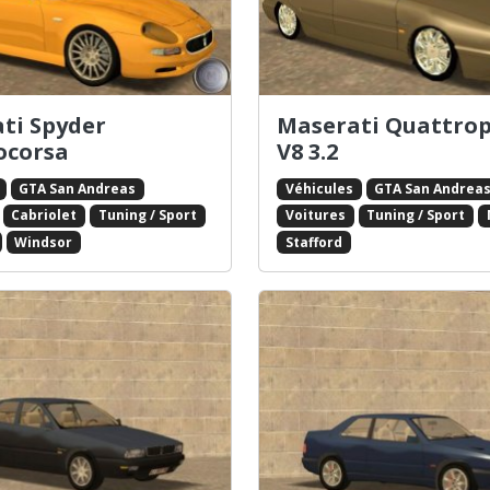
ti Spyder
Maserati Quattrop
ocorsa
V8 3.2
GTA San Andreas
Véhicules
GTA San Andrea
Cabriolet
Tuning / Sport
Voitures
Tuning / Sport
Windsor
Stafford