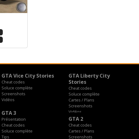
s
s
GTA Vice City Stories
GTA Liberty City
Stories
Cheat codes
Soluce complète
Cheat codes
Screenshots
Soluce complète
Vidéos
Cartes / Plans
Screenshots
Vidéos
GTA 3
GTA 2
Présentation
Cheat codes
Cheat codes
Soluce complète
Cartes / Plans
Tips
Screenshots