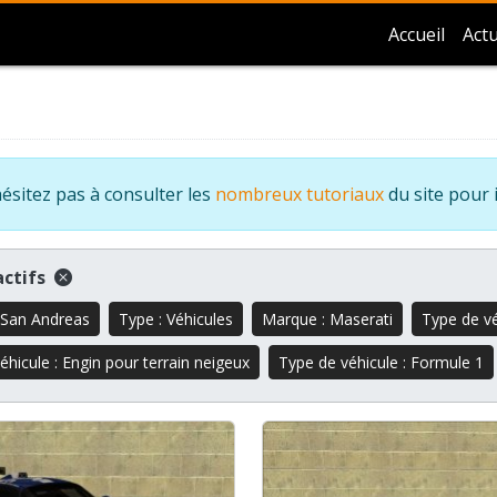
Accueil
Actu
ésitez pas à consulter les
nombreux tutoriaux
du site pour 
 actifs
 San Andreas
Type : Véhicules
Marque : Maserati
Type de vé
éhicule : Engin pour terrain neigeux
Type de véhicule : Formule 1