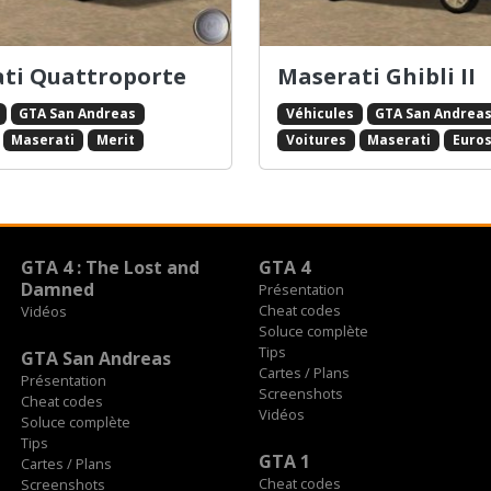
ti Quattroporte
Maserati Ghibli II
GTA San Andreas
Véhicules
GTA San Andrea
Maserati
Merit
Voitures
Maserati
Euro
GTA 4 : The Lost and
GTA 4
Damned
Présentation
Cheat codes
Vidéos
Soluce complète
Tips
GTA San Andreas
Cartes / Plans
Présentation
Screenshots
Cheat codes
Vidéos
Soluce complète
Tips
GTA 1
Cartes / Plans
Cheat codes
Screenshots