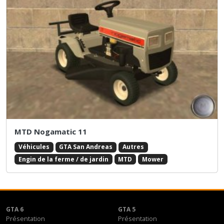
MTD Nogamatic 11
Véhicules
GTA San Andreas
Autres
Engin de la ferme / de jardin
MTD
Mower
GTA 6
GTA 5
Présentation
Présentation