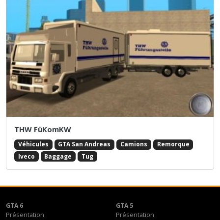
THW FüKomKW
Véhicules
GTA San Andreas
Camions
Remorque
Iveco
Baggage
Tug
GTA 6
GTA 5
Présentation
Présentation