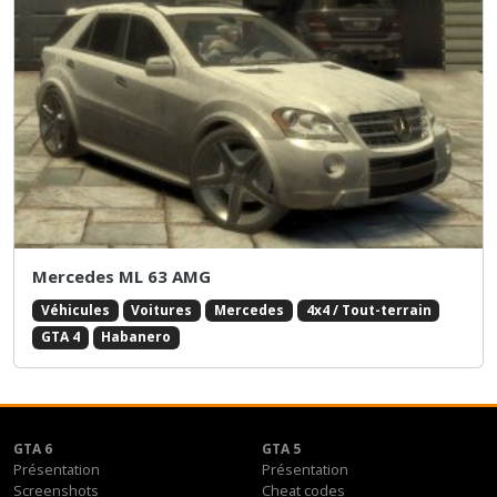
Mercedes ML 63 AMG
Véhicules
Voitures
Mercedes
4x4 / Tout-terrain
GTA 4
Habanero
GTA 6
GTA 5
Présentation
Présentation
Screenshots
Cheat codes