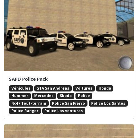
SAPD Police Pack
Véhicules
GTA San Andreas
Voitures
Honda
Hummer
Mercedes
Skoda
Police
4x4 / Tout-terrain
Police San Fierro
Police Los Santos
Police Ranger
Police Las venturas