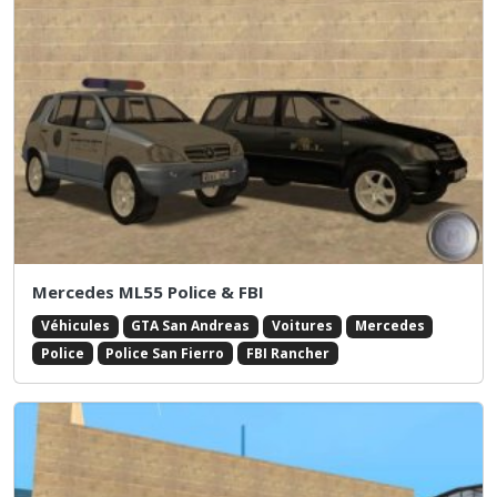
Mercedes ML55 Police & FBI
Véhicules
GTA San Andreas
Voitures
Mercedes
Police
Police San Fierro
FBI Rancher