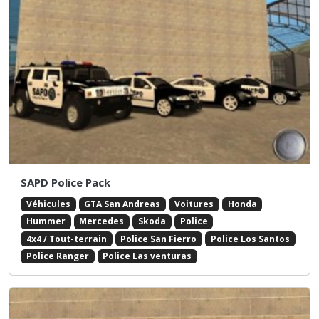
SAPD Police Pack
Véhicules
GTA San Andreas
Voitures
Honda
Hummer
Mercedes
Skoda
Police
4x4 / Tout-terrain
Police San Fierro
Police Los Santos
Police Ranger
Police Las venturas