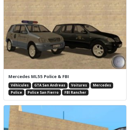
Mercedes ML55 Police & FBI
Véhicules
GTA San Andreas
Voitures
Mercedes
Police
Police San Fierro
FBI Rancher