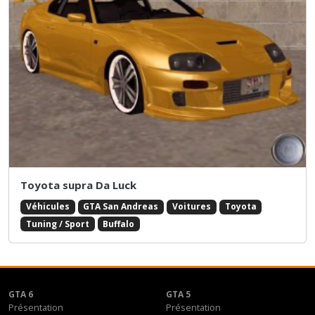
Toyota supra Da Luck
Véhicules
GTA San Andreas
Voitures
Toyota
Tuning / Sport
Buffalo
GTA 6
GTA 5
Présentation
Présentation