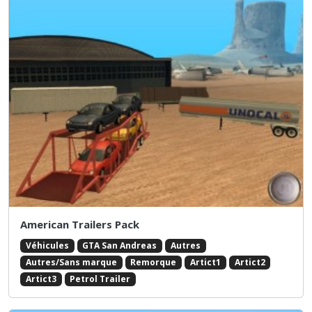
American Trailers Pack
Véhicules
GTA San Andreas
Autres
Autres/Sans marque
Remorque
Artict1
Artict2
Artict3
Petrol Trailer