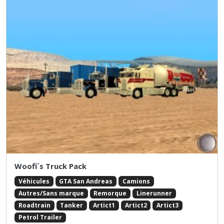
Woofi´s Truck Pack
Véhicules
GTA San Andreas
Camions
Autres/Sans marque
Remorque
Linerunner
Roadtrain
Tanker
Artict1
Artict2
Artict3
Petrol Trailer