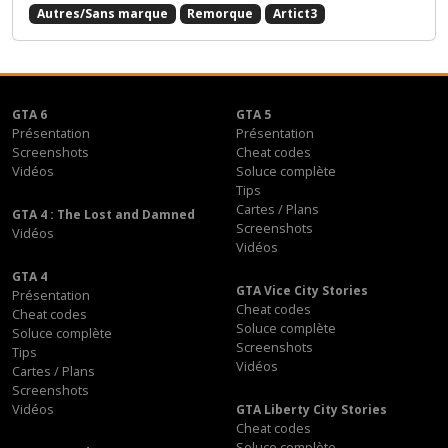
Autres/Sans marque
Remorque
Artict3
GTA 6
GTA 5
Présentation
Présentation
Screenshots
Cheat codes
Vidéos
Soluce complète
Tips
Cartes / Plans
GTA 4 : The Lost and Damned
Screenshots
Vidéos
Vidéos
GTA 4
GTA Vice City Stories
Présentation
Cheat codes
Cheat codes
Soluce complète
Soluce complète
Screenshots
Tips
Vidéos
Cartes / Plans
Screenshots
Vidéos
GTA Liberty City Stories
Cheat codes
Soluce complète