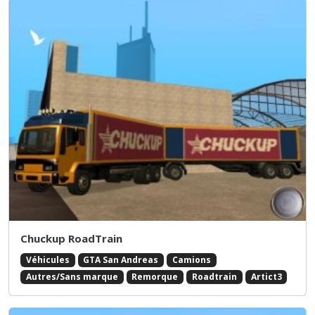
Chuckup RoadTrain
Véhicules
GTA San Andreas
Camions
Autres/Sans marque
Remorque
Roadtrain
Artict3