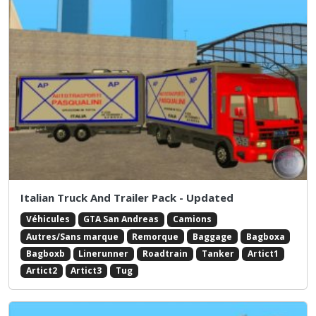
Italian Truck And Trailer Pack - Updated
Véhicules
GTA San Andreas
Camions
Autres/Sans marque
Remorque
Baggage
Bagboxa
Bagboxb
Linerunner
Roadtrain
Tanker
Artict1
Artict2
Artict3
Tug