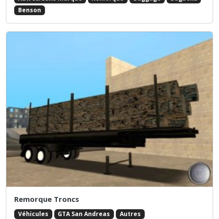
Benson
Remorque Troncs
Véhicules
GTA San Andreas
Autres