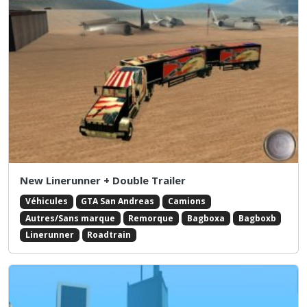
New Linerunner + Double Trailer
Véhicules
GTA San Andreas
Camions
Autres/Sans marque
Remorque
Bagboxa
Bagboxb
Linerunner
Roadtrain