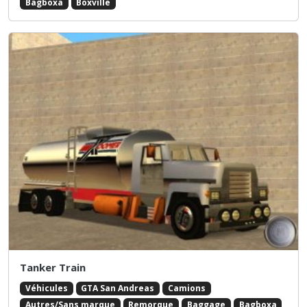
Bagboxa
Boxville
Tanker Train
Véhicules
GTA San Andreas
Camions
Autres/Sans marque
Remorque
Baggage
Bagboxa