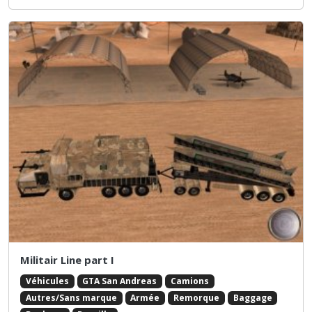
Militair Line part I
Véhicules
GTA San Andreas
Camions
Autres/Sans marque
Armée
Remorque
Baggage