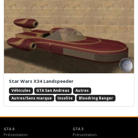
Star Wars X34 Landspeeder
Véhicules
GTA San Andreas
Autres
Autres/Sans marque
Insolite
Bloodring Banger
GTA 6
GTA 5
Présentation
Présentation