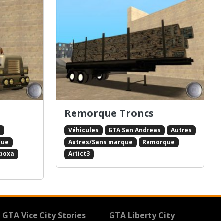
Remorque Troncs
s
Véhicules
GTA San Andreas
Autres
que
Autres/Sans marque
Remorque
boxa
Artict3
GTA Vice City Stories
GTA Liberty City