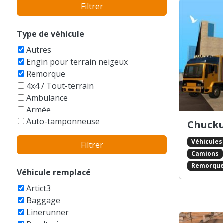
Filtrer
Bentley
BMW
Bobcat
Type de véhicule
Boeing
Autres
Bucegi
Engin pour terrain neigeux
Buell
Remorque
Bugatti
4x4 / Tout-terrain
Buick
Ambulance
Cadillac
Armée
Caterham
Auto-tamponneuse
Chucku
Caterpillar
Avions
Champion
Véhicules
Filtrer
Balayeuse
Checker
Camions
Bateaux
Chevrolet
Remorqu
Berline
Véhicule remplacé
Chrysler
Bicyclettes
Citroen
Artict3
Break
Dacia
Baggage
Buggy
Daewoo
Linerunner
Bus
DAF