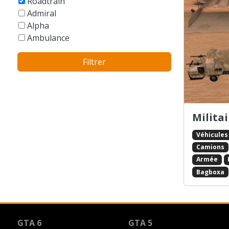
Roadtrain
Cabriolet
Datsun
Admiral
Camions
De Tomaso
Alpha
Citadine / Compacte
Derbi
Ambulance
Dépanneuse
DMC / De Lorean
Artict1
Engin à rampes (type *Packer* )
Dodge
Filtrer
Artict2
Engin de chantier
Ducati
AT-400
Engin de la ferme / de jardin
Duesenberg
Bagboxa
Formule 1
Ferrari
Bagboxb
Fourgon
Fiat
Bandito
Militai
Fourgon / Van
Ford
Banshee
Hélicoptères
Freightliner
Véhicules
Barracks
Hotrod / Lowrider
FSO
Camions
Beagle
Insolite
GAZ/UAZ/VAZ/ZAZ
Benson
Armée
Limousine
Gilera
BF-400
Bagboxa
Monster Truck
Gillet
BF-Injection
Montgolfière
GMC
Bike
Motos
Harley Davidson
Blade
Muscle car
Hitachi
Blista
GTA 6
GTA 5
Parachute