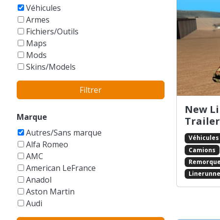
GTA Vice City Stories
Véhicules
Armes
Fichiers/Outils
Maps
Mods
Skins/Models
Filtrer
New Li
Marque
Trailer
Autres/Sans marque
Véhicules
Alfa Romeo
Camions
AMC
Remorqu
American LeFrance
Linerunne
Anadol
Aston Martin
Audi
Austin