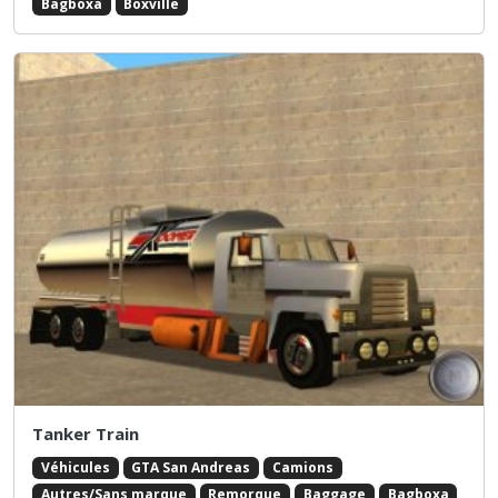
Bagboxa
Boxville
Tanker Train
Véhicules
GTA San Andreas
Camions
Autres/Sans marque
Remorque
Baggage
Bagboxa