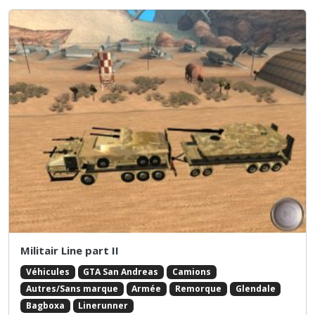
Militair Line part II
Véhicules
GTA San Andreas
Camions
Autres/Sans marque
Armée
Remorque
Glendale
Bagboxa
Linerunner