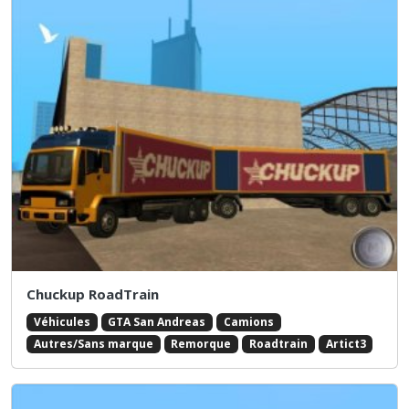
Chuckup RoadTrain
Véhicules
GTA San Andreas
Camions
Autres/Sans marque
Remorque
Roadtrain
Artict3