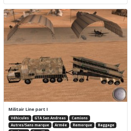
Militair Line part I
Véhicules
GTA San Andreas
Camions
Autres/Sans marque
Armée
Remorque
Baggage