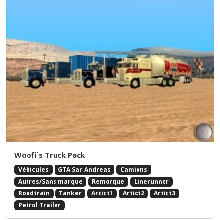
Woofi´s Truck Pack
Véhicules
GTA San Andreas
Camions
Autres/Sans marque
Remorque
Linerunner
Roadtrain
Tanker
Artict1
Artict2
Artict3
Petrol Trailer