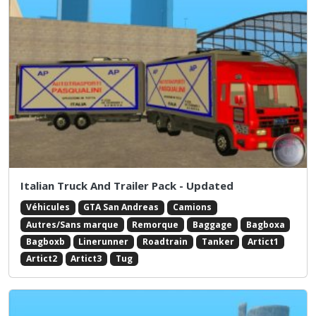
Italian Truck And Trailer Pack - Updated
Véhicules
GTA San Andreas
Camions
Autres/Sans marque
Remorque
Baggage
Bagboxa
Bagboxb
Linerunner
Roadtrain
Tanker
Artict1
Artict2
Artict3
Tug