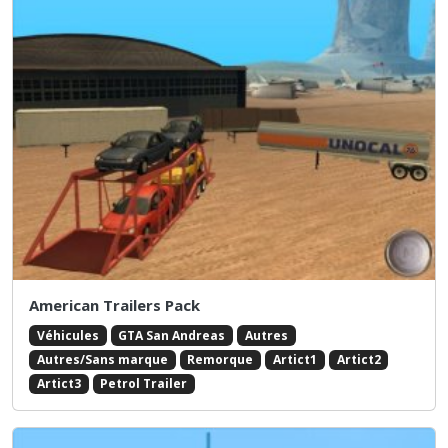
American Trailers Pack
Véhicules
GTA San Andreas
Autres
Autres/Sans marque
Remorque
Artict1
Artict2
Artict3
Petrol Trailer