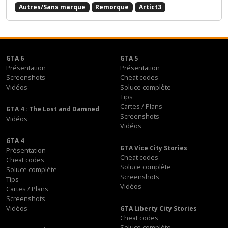
Autres/Sans marque
Remorque
Artict3
GTA 6
GTA 5
Présentation
Présentation
Screenshots
Cheat codes
Vidéos
Soluce complète
Tips
Cartes / Plans
GTA 4 : The Lost and Damned
Screenshots
Vidéos
Vidéos
GTA 4
GTA Vice City Stories
Présentation
Cheat codes
Cheat codes
Soluce complète
Soluce complète
Screenshots
Tips
Vidéos
Cartes / Plans
Screenshots
Vidéos
GTA Liberty City Stories
Cheat codes
Soluce complète