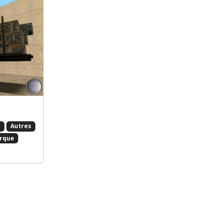
s
Autres
rque