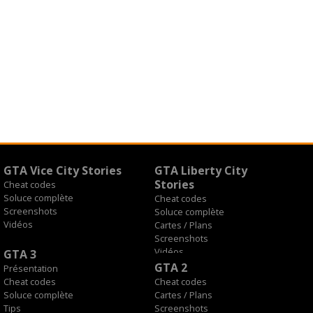
GTA Vice City Stories
GTA Liberty City
Stories
Cheat codes
Soluce complète
Cheat codes
Screenshots
Soluce complète
Vidéos
Cartes / Plans
Screenshots
Vidéos
GTA 3
GTA 2
Présentation
Cheat codes
Cheat codes
Soluce complète
Cartes / Plans
Tips
Screenshots