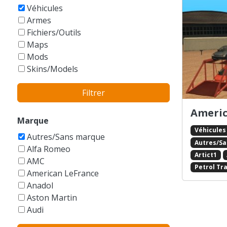
GTA Vice City Stories
Véhicules
Armes
Fichiers/Outils
Maps
Mods
Skins/Models
Filtrer
Americ
Marque
Véhicules
Autres/Sans marque
Autres/S
Alfa Romeo
Artict1
AMC
Petrol Tra
American LeFrance
Anadol
Aston Martin
Audi
Austin