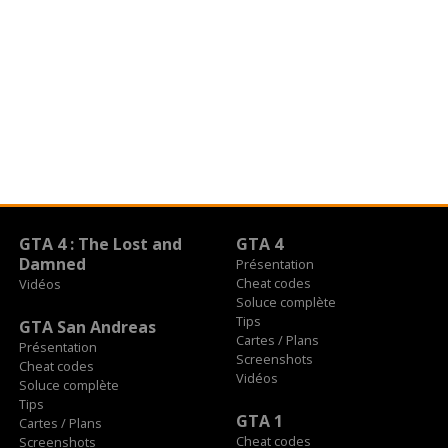
GTA 4 : The Lost and
GTA 4
Damned
Présentation
Cheat codes
Vidéos
Soluce complète
Tips
GTA San Andreas
Cartes / Plans
Présentation
Screenshots
Cheat codes
Vidéos
Soluce complète
Tips
GTA 1
Cartes / Plans
Cheat codes
Screenshots