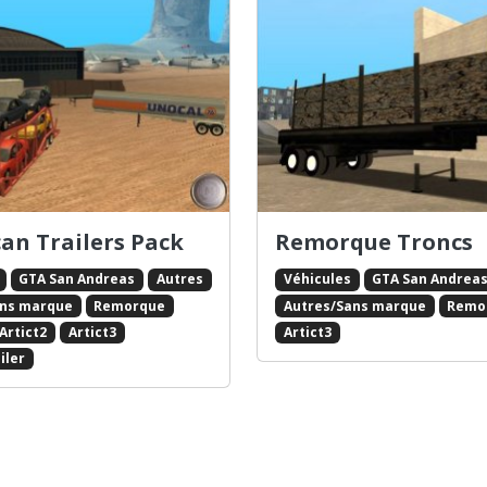
an Trailers Pack
Remorque Troncs
GTA San Andreas
Autres
Véhicules
GTA San Andrea
ans marque
Remorque
Autres/Sans marque
Remo
Artict2
Artict3
Artict3
iler