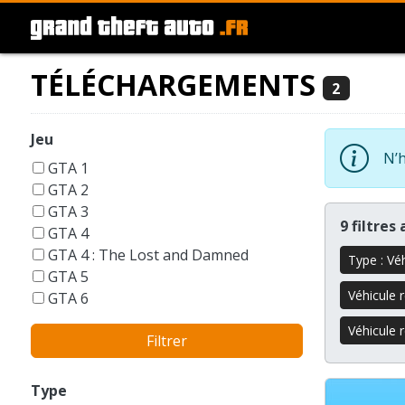
TÉLÉCHARGEMENTS
2
Jeu
N’h
GTA 1
GTA 2
GTA 3
9 filtres
GTA 4
GTA 4 : The Lost and Damned
Type : Vé
GTA 5
Véhicule r
GTA 6
GTA Liberty City Stories
Véhicule 
Filtrer
GTA London 1969
GTA San Andreas
GTA Vice City
Type