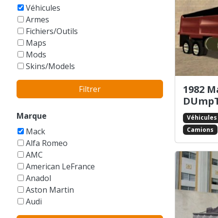
GTA Vice City Stories
Véhicules
Armes
Fichiers/Outils
Maps
Mods
Skins/Models
1982 M
Filtrer
DUmpT
Marque
Véhicules
Camions
Mack
Alfa Romeo
AMC
American LeFrance
Anadol
Aston Martin
Audi
Austin