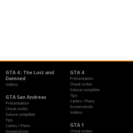
GTA 4 : The Lost and
GTA 4
Damned
Présentation
Cheat codes
Vidéos
Soluce complète
Tips
GTA San Andreas
Cartes / Plans
Présentation
Screenshots
Cheat codes
Vidéos
Soluce complète
Tips
GTA 1
Cartes / Plans
Cheat codes
Screenshots