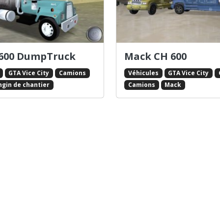
 600 DumpTruck
Mack CH 600
GTA Vice City
Camions
Véhicules
GTA Vice City
ngin de chantier
Camions
Mack