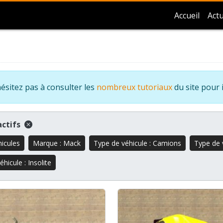
Accueil
Actu
ésitez pas à consulter les
nombreux tutoriaux
du site pour 
 actifs
hicules
Marque : Mack
Type de véhicule : Camions
Type de v
hicule : Insolite