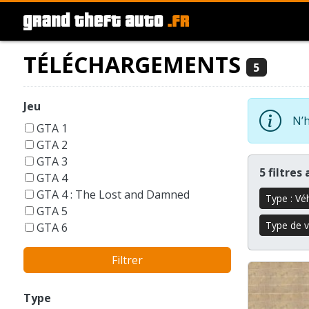
TÉLÉCHARGEMENTS
5
Jeu
N’h
GTA 1
GTA 2
GTA 3
5 filtres
GTA 4
GTA 4 : The Lost and Damned
Type : Vé
GTA 5
Type de vé
GTA 6
GTA Liberty City Stories
Filtrer
GTA London 1969
GTA San Andreas
GTA Vice City
Type