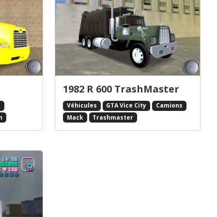
1982 R 600 TrashMaster
s
Véhicules
GTA Vice City
Camions
n
Mack
Trashmaster