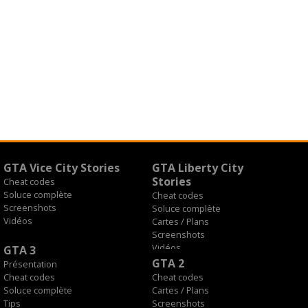
GTA Vice City Stories
GTA Liberty City
Stories
Cheat codes
Soluce complète
Cheat codes
Screenshots
Soluce complète
Vidéos
Cartes / Plans
Screenshots
Vidéos
GTA 3
GTA 2
Présentation
Cheat codes
Cheat codes
Soluce complète
Cartes / Plans
Tips
Screenshots