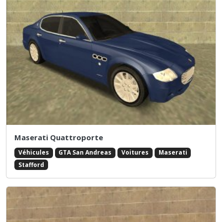
Maserati Quattroporte
Véhicules
GTA San Andreas
Voitures
Maserati
Stafford