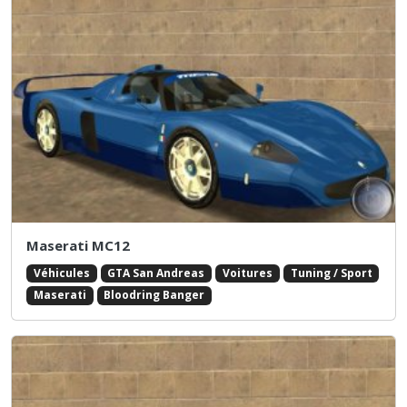
Maserati MC12
Véhicules
GTA San Andreas
Voitures
Tuning / Sport
Maserati
Bloodring Banger