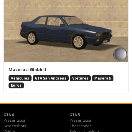
Maserati Ghibli II
Véhicules
GTA San Andreas
Voitures
Maserati
Euros
GTA 6
GTA 5
Présentation
Présentation
Screenshots
Cheat codes
Vidéos
Soluce complète