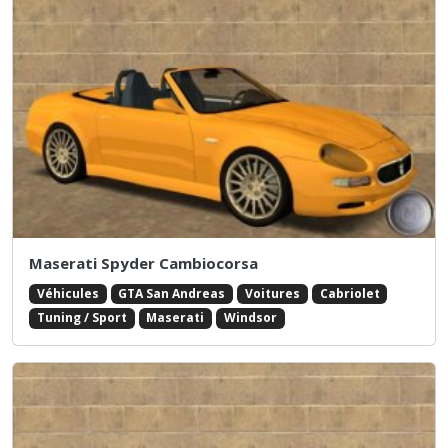
Maserati Spyder Cambiocorsa
Véhicules
GTA San Andreas
Voitures
Cabriolet
Tuning / Sport
Maserati
Windsor