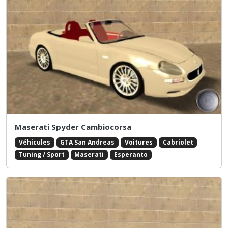
Maserati Spyder Cambiocorsa
Véhicules
GTA San Andreas
Voitures
Cabriolet
Tuning / Sport
Maserati
Esperanto