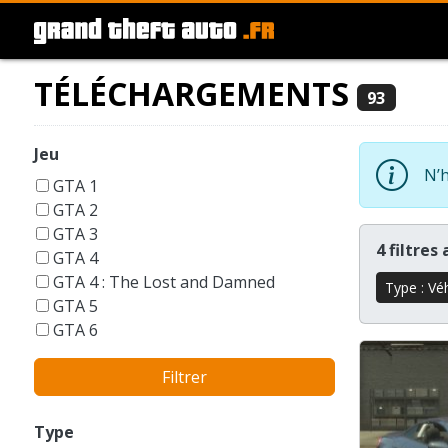
TÉLÉCHARGEMENTS
93
Jeu
N’h
GTA 1
GTA 2
GTA 3
4 filtres
GTA 4
GTA 4 : The Lost and Damned
Type : Vé
GTA 5
GTA 6
GTA Liberty City Stories
Filtrer
GTA London 1969
GTA San Andreas
GTA Vice City
Type