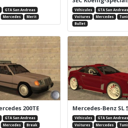
SEC Koenig-Special
GTA San Andreas
Véhicules
GTA San Andrea
Mercedes
Merit
Voitures
Mercedes
Tuni
Bullet
ercedes 200TE
Mercedes-Benz SL 
GTA San Andreas
Véhicules
GTA San Andrea
Mercedes
Break
Voitures
Mercedes
Tuni