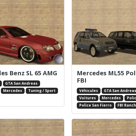
es Benz SL 65 AMG
Mercedes ML55 Pol
FBI
GTA San Andreas
Véhicules
GTA San Andrea
Mercedes
Tuning / Sport
Voitures
Mercedes
Poli
Police San Fierro
FBI Ranc