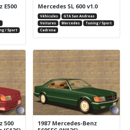
z E500
Mercedes SL 600 v1.0
Véhicules
GTA San Andreas
s
Voitures
Mercedes
Tuning / Sport
ng / Sport
Cadrona
z 500
1987 Mercedes-Benz