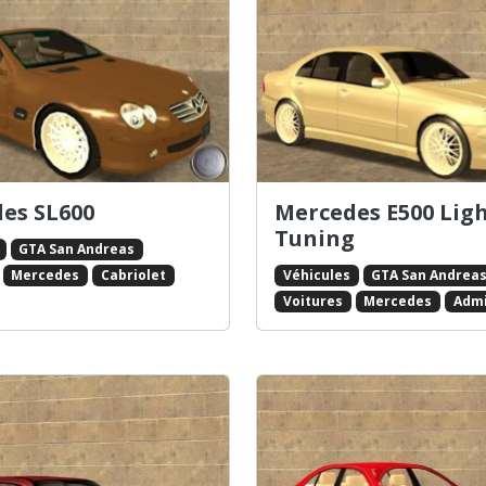
es SL600
Mercedes E500 Lig
Tuning
GTA San Andreas
Véhicules
GTA San Andrea
Mercedes
Cabriolet
Voitures
Mercedes
Admi