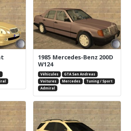
ht
1985 Mercedes-Benz 200D
W124
s
Véhicules
GTA San Andreas
ral
Voitures
Mercedes
Tuning / Sport
Admiral