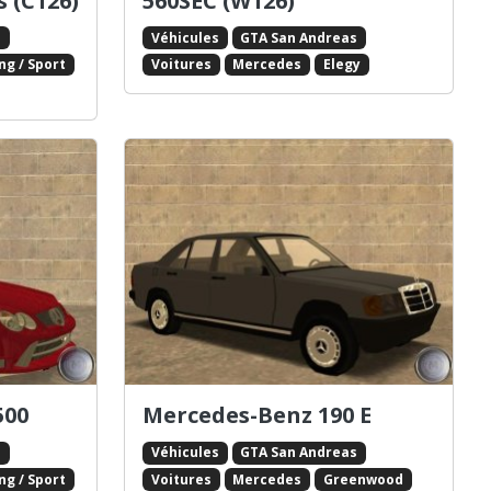
s (C126)
560SEC (W126)
s
Véhicules
GTA San Andreas
ng / Sport
Voitures
Mercedes
Elegy
500
Mercedes-Benz 190 E
s
Véhicules
GTA San Andreas
ng / Sport
Voitures
Mercedes
Greenwood