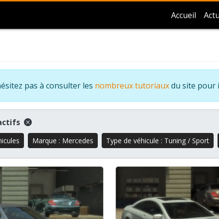
Accueil
Actu
ésitez pas à consulter les
nombreux tutoriaux
du site pour 
 actifs
hicules
Marque : Mercedes
Type de véhicule : Tuning / Sport