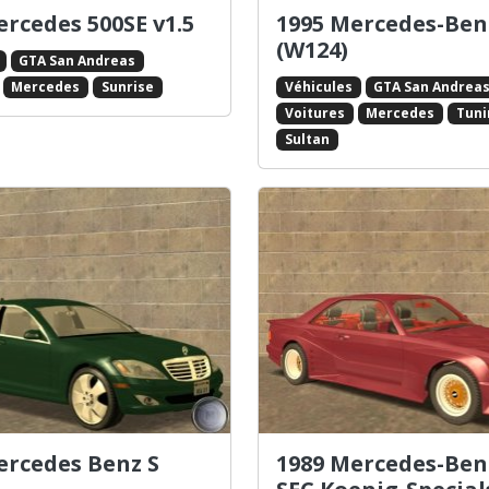
ercedes 500SE v1.5
1995 Mercedes-Ben
(W124)
GTA San Andreas
Véhicules
GTA San Andrea
Mercedes
Sunrise
Voitures
Mercedes
Tuni
Sultan
ercedes Benz S
1989 Mercedes-Ben