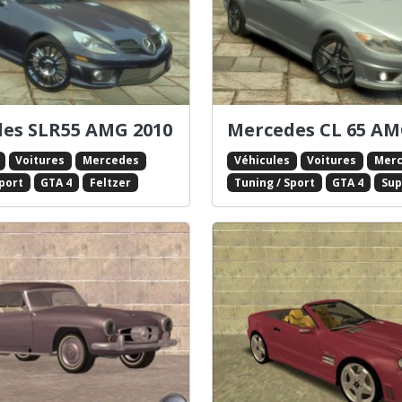
es SLR55 AMG 2010
Mercedes CL 65 AM
Voitures
Mercedes
Véhicules
Voitures
Mer
Sport
GTA 4
Feltzer
Tuning / Sport
GTA 4
Sup