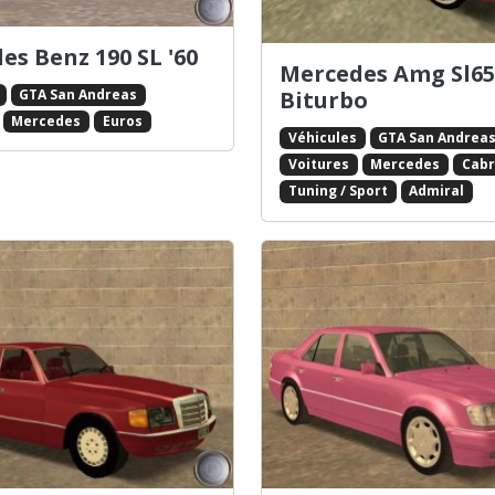
es Benz 190 SL '60
Mercedes Amg Sl65
Biturbo
GTA San Andreas
Mercedes
Euros
Véhicules
GTA San Andrea
Voitures
Mercedes
Cabr
Tuning / Sport
Admiral