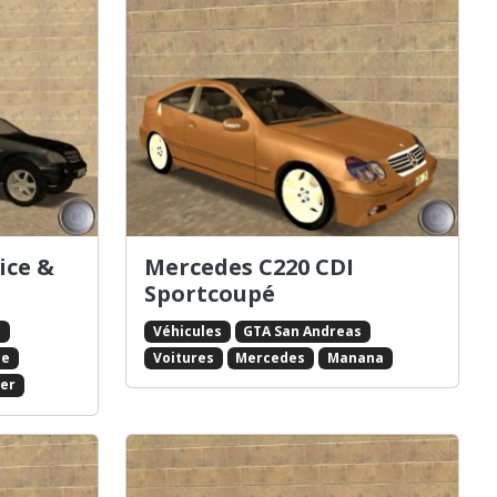
ice &
Mercedes C220 CDI
Sportcoupé
s
Véhicules
GTA San Andreas
ce
Voitures
Mercedes
Manana
her