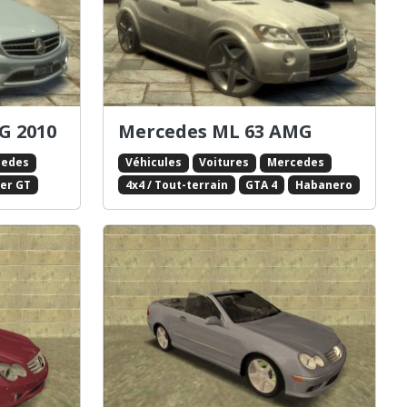
G 2010
Mercedes ML 63 AMG
cedes
Véhicules
Voitures
Mercedes
er GT
4x4 / Tout-terrain
GTA 4
Habanero