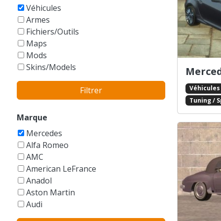
GTA Vice City Stories
Véhicules
Armes
Fichiers/Outils
Maps
Mods
Skins/Models
Merced
Véhicules
Filtrer
Tuning / 
Marque
Mercedes
Alfa Romeo
AMC
American LeFrance
Anadol
Aston Martin
Audi
Austin