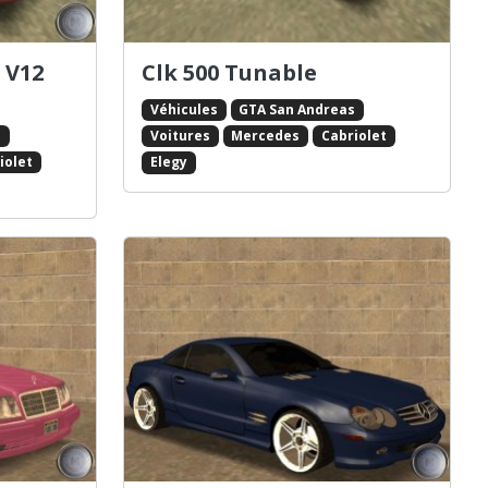
 V12
Clk 500 Tunable
Véhicules
GTA San Andreas
s
Voitures
Mercedes
Cabriolet
iolet
Elegy