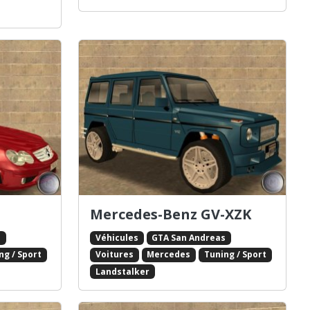
Mercedes-Benz GV-XZK
s
Véhicules
GTA San Andreas
ng / Sport
Voitures
Mercedes
Tuning / Sport
Landstalker