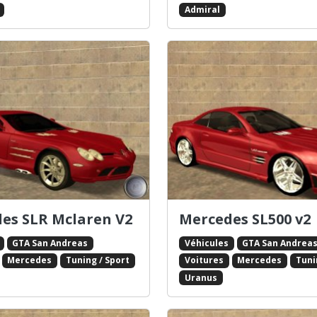
Admiral
es SLR Mclaren V2
Mercedes SL500 v2
GTA San Andreas
Véhicules
GTA San Andrea
Mercedes
Tuning / Sport
Voitures
Mercedes
Tuni
Uranus