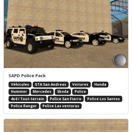
SAPD Police Pack
Véhicules
GTA San Andreas
Voitures
Honda
Hummer
Mercedes
Skoda
Police
4x4 / Tout-terrain
Police San Fierro
Police Los Santos
Police Ranger
Police Las venturas