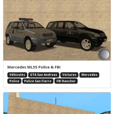
Mercedes ML55 Police & FBI
Véhicules
GTA San Andreas
Voitures
Mercedes
Police
Police San Fierro
FBI Rancher