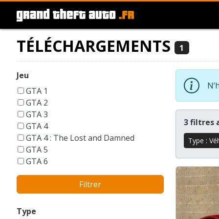
TÉLÉCHARGEMENTS
1
Jeu
N’h
GTA 1
GTA 2
GTA 3
3 filtres
GTA 4
GTA 4 : The Lost and Damned
Type : Vé
GTA 5
GTA 6
GTA Liberty City Stories
Filtrer
GTA London 1969
GTA San Andreas
GTA Vice City
Type