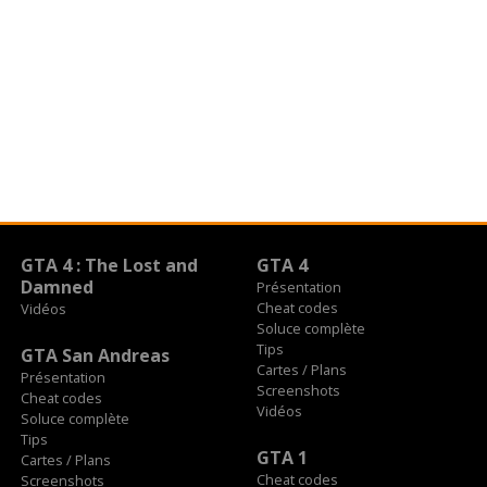
GTA 4 : The Lost and
GTA 4
Damned
Présentation
Cheat codes
Vidéos
Soluce complète
Tips
GTA San Andreas
Cartes / Plans
Présentation
Screenshots
Cheat codes
Vidéos
Soluce complète
Tips
GTA 1
Cartes / Plans
Cheat codes
Screenshots