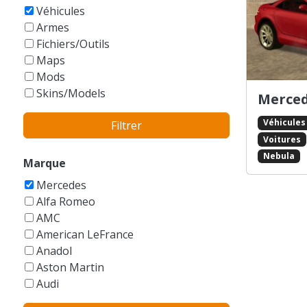
GTA Vice City Stories
Véhicules
Armes
Fichiers/Outils
Maps
Mods
Skins/Models
Merced
Véhicules
Filtrer
Voitures
Nebula
Marque
Mercedes
Alfa Romeo
AMC
American LeFrance
Anadol
Aston Martin
Audi
Austin