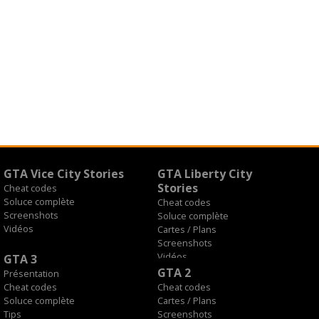
GTA Vice City Stories
GTA Liberty City
Stories
Cheat codes
Soluce complète
Cheat codes
Screenshots
Soluce complète
Vidéos
Cartes / Plans
Screenshots
Vidéos
GTA 3
GTA 2
Présentation
Cheat codes
Cheat codes
Soluce complète
Cartes / Plans
Tips
Screenshots