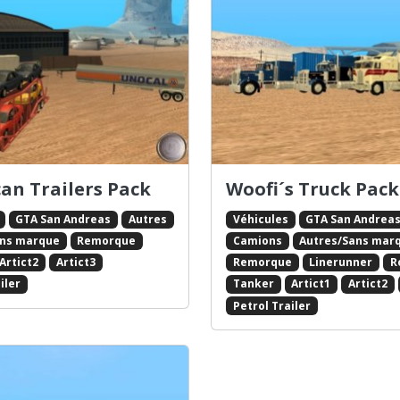
an Trailers Pack
Woofi´s Truck Pack
GTA San Andreas
Autres
Véhicules
GTA San Andrea
ans marque
Remorque
Camions
Autres/Sans mar
Artict2
Artict3
Remorque
Linerunner
R
iler
Tanker
Artict1
Artict2
Petrol Trailer