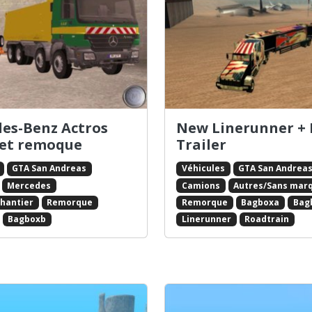
es-Benz Actros
New Linerunner +
et remoque
Trailer
GTA San Andreas
Véhicules
GTA San Andrea
Mercedes
Camions
Autres/Sans mar
chantier
Remorque
Remorque
Bagboxa
Bag
Bagboxb
Linerunner
Roadtrain