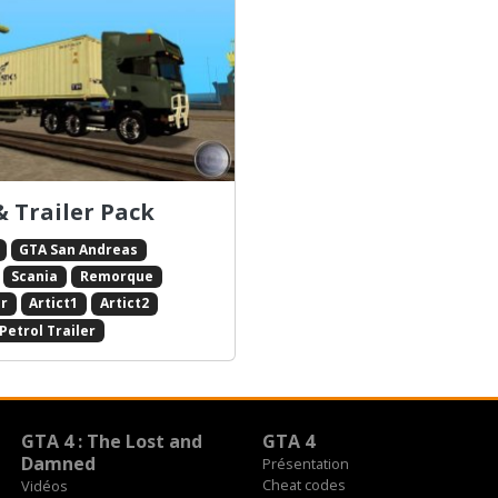
& Trailer Pack
GTA San Andreas
Scania
Remorque
r
Artict1
Artict2
Petrol Trailer
GTA 4 : The Lost and
GTA 4
Damned
Présentation
Cheat codes
Vidéos