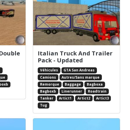
 Double
Italian Truck And Trailer
Pack - Updated
s
Véhicules
GTA San Andreas
que
Camions
Autres/Sans marque
boxb
Remorque
Baggage
Bagboxa
Bagboxb
Linerunner
Roadtrain
Tanker
Artict1
Artict2
Artict3
Tug