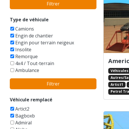
Filtrer
Bentley
BMW
Bobcat
Type de véhicule
Boeing
Camions
Bucegi
Engin de chantier
Buell
Engin pour terrain neigeux
Bugatti
Insolite
Buick
Remorque
Cadillac
Americ
4x4 / Tout-terrain
Caterham
Ambulance
Véhicules
Caterpillar
Armée
Autres/S
Champion
Filtrer
Auto-tamponneuse
Artict1
Checker
Autres
Petrol Tra
Chevrolet
Avions
Véhicule remplacé
Chrysler
Balayeuse
Citroen
Artict2
Bateaux
Dacia
Bagboxb
Berline
Daewoo
Admiral
Bicyclettes
DAF