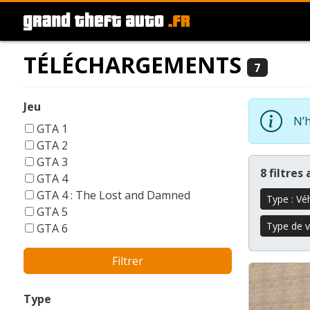
TÉLÉCHARGEMENTS
7
Jeu
N’h
GTA 1
GTA 2
GTA 3
8 filtres
GTA 4
GTA 4 : The Lost and Damned
Type : Vé
GTA 5
Type de vé
GTA 6
GTA Liberty City Stories
Filtrer
GTA London 1969
GTA San Andreas
GTA Vice City
Type