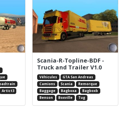
Scania-R-Topline-BDF -
Truck and Trailer V1.0
s
Véhicules
GTA San Andreas
que
Camions
Scania
Remorque
oadtrain
Baggage
Bagboxa
Bagboxb
Artict3
Benson
Boxville
Tug