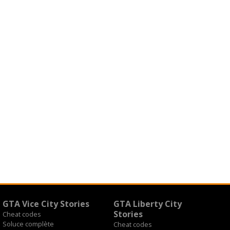
GTA Vice City Stories
GTA Liberty City
Stories
Cheat codes
Soluce complète
Cheat codes