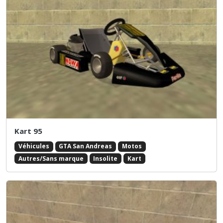
Kart 95
Véhicules
GTA San Andreas
Motos
Autres/Sans marque
Insolite
Kart