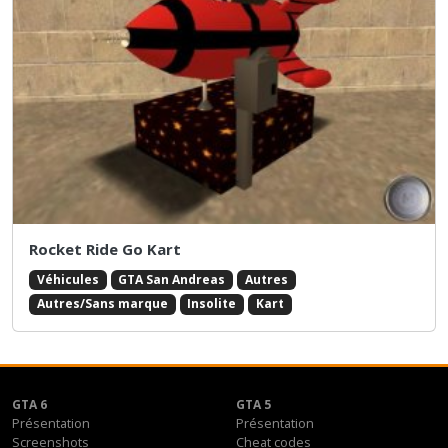
Rocket Ride Go Kart
Véhicules
GTA San Andreas
Autres
Autres/Sans marque
Insolite
Kart
GTA 6
GTA 5
Présentation
Présentation
Screenshots
Cheat codes