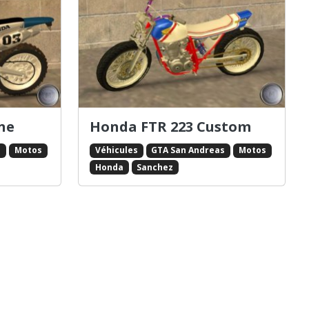
ne
Honda FTR 223 Custom
s
Motos
Véhicules
GTA San Andreas
Motos
Honda
Sanchez