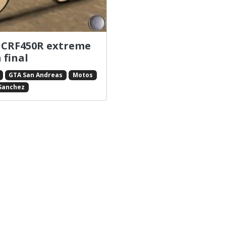
CRF450R extreme
 final
GTA San Andreas
Motos
Sanchez