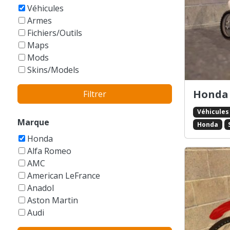
GTA Vice City Stories
Véhicules
Armes
Fichiers/Outils
Maps
Mods
Skins/Models
Honda
Filtrer
Véhicules
Marque
Honda
Honda
Alfa Romeo
AMC
American LeFrance
Anadol
Aston Martin
Audi
Austin