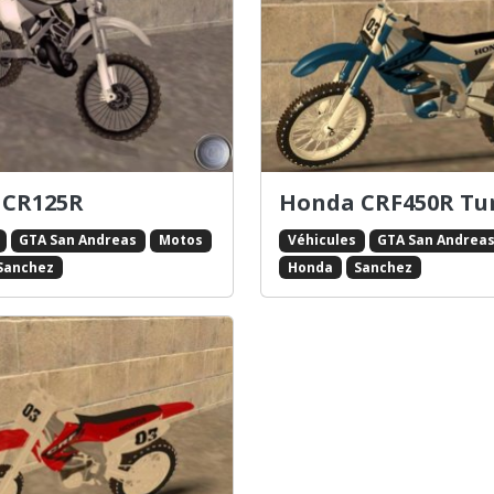
 CR125R
Honda CRF450R Tu
GTA San Andreas
Motos
Véhicules
GTA San Andrea
Sanchez
Honda
Sanchez