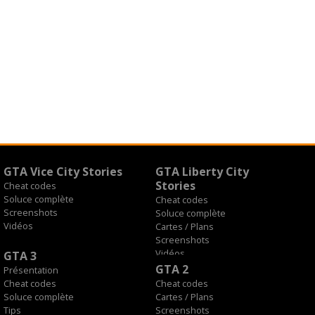
GTA Vice City Stories
GTA Liberty City
Stories
Cheat codes
Soluce complète
Cheat codes
Screenshots
Soluce complète
Vidéos
Cartes / Plans
Screenshots
Vidéos
GTA 3
GTA 2
Présentation
Cheat codes
Cheat codes
Soluce complète
Cartes / Plans
Tips
Screenshots