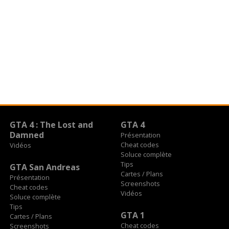
GTA 4 : The Lost and
GTA 4
Damned
Présentation
Cheat codes
Vidéos
Soluce complète
Tips
GTA San Andreas
Cartes / Plans
Présentation
Screenshots
Cheat codes
Vidéos
Soluce complète
Tips
GTA 1
Cartes / Plans
Cheat codes
Screenshots