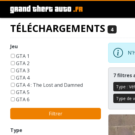
TÉLÉCHARGEMENTS
4
Jeu
N’h
GTA 1
GTA 2
GTA 3
7 filtres
GTA 4
GTA 4 : The Lost and Damned
Type : Vé
GTA 5
Type de v
GTA 6
GTA Liberty City Stories
Filtrer
GTA London 1969
GTA San Andreas
GTA Vice City
Type