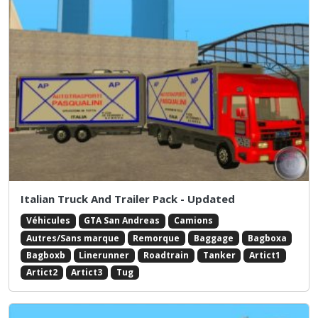
Italian Truck And Trailer Pack - Updated
Véhicules
GTA San Andreas
Camions
Autres/Sans marque
Remorque
Baggage
Bagboxa
Bagboxb
Linerunner
Roadtrain
Tanker
Artict1
Artict2
Artict3
Tug