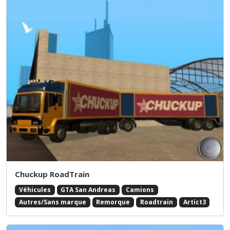
Chuckup RoadTrain
Véhicules
GTA San Andreas
Camions
Autres/Sans marque
Remorque
Roadtrain
Artict3