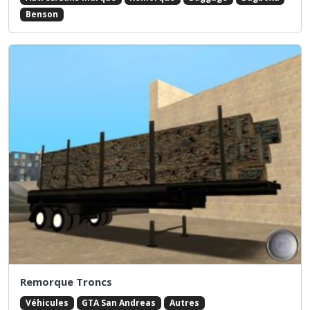
Benson
Remorque Troncs
Véhicules
GTA San Andreas
Autres