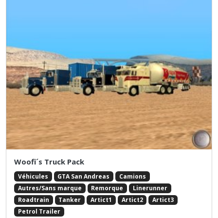
Woofi´s Truck Pack
Véhicules
GTA San Andreas
Camions
Autres/Sans marque
Remorque
Linerunner
Roadtrain
Tanker
Artict1
Artict2
Artict3
Petrol Trailer