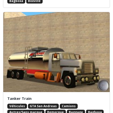
Bagboxa
Boxville
Tanker Train
Véhicules
GTA San Andreas
Camions
Autres/Sans marque
Remorque
Baggage
Bagboxa