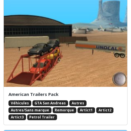
American Trailers Pack
Véhicules
GTA San Andreas
Autres
Autres/Sans marque
Remorque
Artict1
Artict2
Artict3
Petrol Trailer