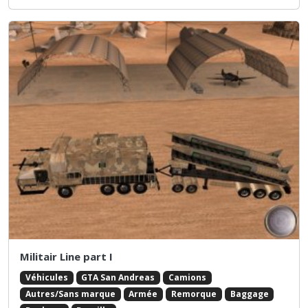
Militair Line part I
Véhicules
GTA San Andreas
Camions
Autres/Sans marque
Armée
Remorque
Baggage