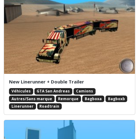
New Linerunner + Double Trailer
Véhicules
GTA San Andreas
Camions
Autres/Sans marque
Remorque
Bagboxa
Bagboxb
Linerunner
Roadtrain