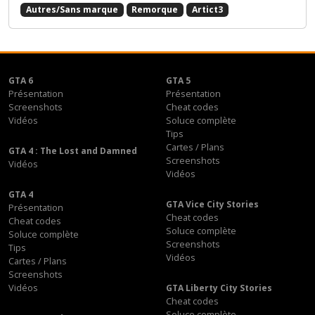
Autres/Sans marque
Remorque
Artict3
GTA 6
GTA 5
Présentation
Présentation
Screenshots
Cheat codes
Vidéos
Soluce complète
Tips
Cartes / Plans
GTA 4 : The Lost and Damned
Screenshots
Vidéos
Vidéos
GTA 4
GTA Vice City Stories
Présentation
Cheat codes
Cheat codes
Soluce complète
Soluce complète
Screenshots
Tips
Vidéos
Cartes / Plans
Screenshots
Vidéos
GTA Liberty City Stories
Cheat codes
Soluce complète