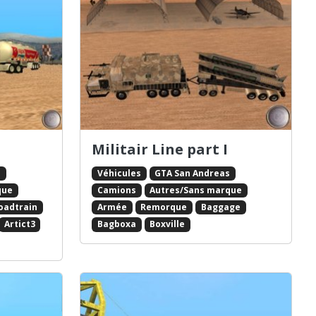
Militair Line part I
s
Véhicules
GTA San Andreas
que
Camions
Autres/Sans marque
oadtrain
Armée
Remorque
Baggage
Artict3
Bagboxa
Boxville