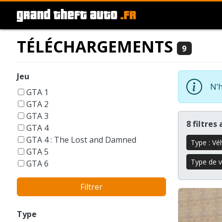
TÉLÉCHARGEMENTS
9
Jeu
N’h
GTA 1
GTA 2
GTA 3
8 filtres
GTA 4
GTA 4 : The Lost and Damned
Type : Vé
GTA 5
Type de v
GTA 6
GTA Liberty City Stories
Filtrer
GTA London 1969
GTA San Andreas
GTA Vice City
Type