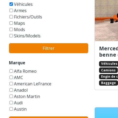
GTA Vice City Stories
Véhicules
Armes
Fichiers/Outils
Maps
Mods
Skins/Models
Merced
Filtrer
benne 
Marque
Véhicules
Camions
Alfa Romeo
Engin de 
AMC
Baggage
American LeFrance
Anadol
Aston Martin
Audi
Austin
Autres/Sans marque