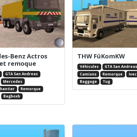
es-Benz Actros
THW FüKomKW
et remoque
Véhicules
GTA San Andrea
GTA San Andreas
Camions
Remorque
Ive
Mercedes
Baggage
Tug
chantier
Remorque
Bagboxb