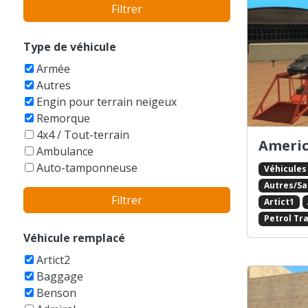
Filtrer
Bentley
BMW
Bobcat
Type de véhicule
Boeing
Armée
Bucegi
Autres
Buell
Engin pour terrain neigeux
Bugatti
Remorque
Buick
4x4 / Tout-terrain
Cadillac
Americ
Ambulance
Caterham
Auto-tamponneuse
Véhicules
Caterpillar
Avions
Autres/S
Champion
Filtrer
Balayeuse
Artict1
Checker
Bateaux
Petrol Tra
Chevrolet
Berline
Véhicule remplacé
Chrysler
Bicyclettes
Citroen
Artict2
Break
Dacia
Baggage
Buggy
Daewoo
Benson
Bus
DAF