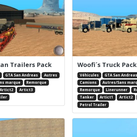
an Trailers Pack
Woofi´s Truck Pack
GTA San Andreas
Autres
Véhicules
GTA San Andrea
ans marque
Remorque
Camions
Autres/Sans mar
Artict2
Artict3
Remorque
Linerunner
R
iler
Tanker
Artict1
Artict2
Petrol Trailer