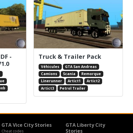
DF -
Truck & Trailer Pack
V1.0
Véhicules
GTA San Andreas
s
Camions
Scania
Remorque
ue
Linerunner
Artict1
Artict2
oxb
Artict3
Petrol Trailer
GTA Vice City Stories
GTA Liberty City
Stories
Cheat codes