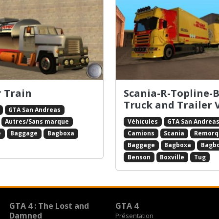
 Train
Scania-R-Topline-B
Truck and Trailer 
GTA San Andreas
Véhicules
GTA San Andrea
Autres/Sans marque
Camions
Scania
Remorq
e
Baggage
Bagboxa
Baggage
Bagboxa
Bagb
Benson
Boxville
Tug
GTA 4 : The Lost and
GTA 4
Damned
Présentation