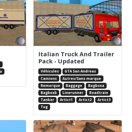
Italian Truck And Trailer
Pack - Updated
s
Véhicules
GTA San Andreas
co
Camions
Autres/Sans marque
Remorque
Baggage
Bagboxa
Bagboxb
Linerunner
Roadtrain
Tanker
Artict1
Artict2
Artict3
Tug