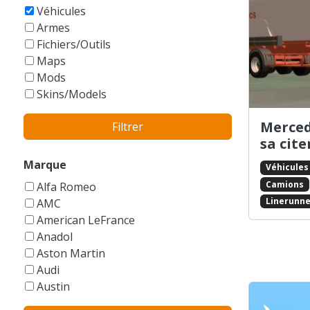
GTA Vice City Stories
Véhicules
Armes
Fichiers/Outils
Maps
Mods
Skins/Models
Merced
Filtrer
sa cit
Marque
Véhicules
Camions
Alfa Romeo
Linerunne
AMC
American LeFrance
Anadol
Aston Martin
Audi
Austin
Autres/Sans marque