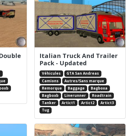
 Double
Italian Truck And Trailer
Pack - Updated
s
Véhicules
GTA San Andreas
que
Camions
Autres/Sans marque
boxb
Remorque
Baggage
Bagboxa
Bagboxb
Linerunner
Roadtrain
Tanker
Artict1
Artict2
Artict3
Tug