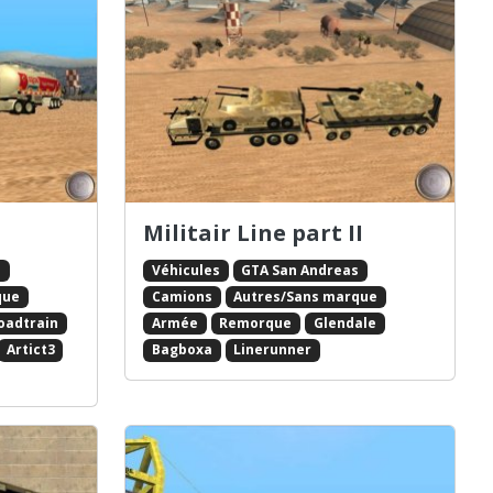
Militair Line part II
s
Véhicules
GTA San Andreas
que
Camions
Autres/Sans marque
oadtrain
Armée
Remorque
Glendale
Artict3
Bagboxa
Linerunner