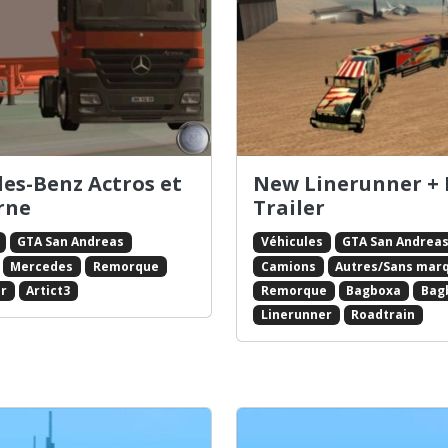
es-Benz Actros et
New Linerunner +
erne
Trailer
GTA San Andreas
Véhicules
GTA San Andrea
Mercedes
Remorque
Camions
Autres/Sans mar
r
Artict3
Remorque
Bagboxa
Bag
Linerunner
Roadtrain