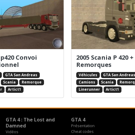
 p420 Convoi
2005 Scania P 420 +
ionnel
Remorques
GTA San Andreas
Véhicules
GTA San Andrea
Scania
Remorque
Camions
Scania
Remorq
r
Artict1
Linerunner
Artict1
GTA 4 : The Lost and
GTA 4
Damned
Présentation
Cheat codes
Vidéos