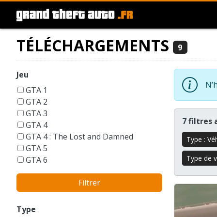
TÉLÉCHARGEMENTS
9
Jeu
N’h
GTA 1
GTA 2
GTA 3
7 filtres
GTA 4
GTA 4 : The Lost and Damned
Type : Vé
GTA 5
Type de v
GTA 6
GTA Liberty City Stories
Filtrer
GTA London 1969
GTA San Andreas
GTA Vice City
Type