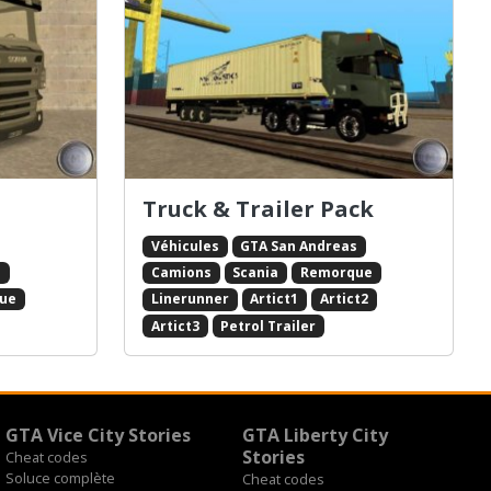
Truck & Trailer Pack
Véhicules
GTA San Andreas
s
Camions
Scania
Remorque
ue
Linerunner
Artict1
Artict2
Artict3
Petrol Trailer
GTA Vice City Stories
GTA Liberty City
Stories
Cheat codes
Soluce complète
Cheat codes