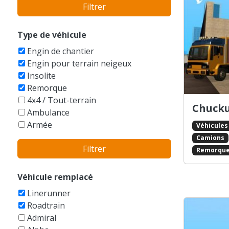
Filtrer
Bentley
BMW
Bobcat
Type de véhicule
Boeing
Engin de chantier
Bucegi
Engin pour terrain neigeux
Buell
Insolite
Bugatti
Remorque
Buick
4x4 / Tout-terrain
Cadillac
Chucku
Ambulance
Caterham
Armée
Véhicules
Caterpillar
Auto-tamponneuse
Camions
Champion
Filtrer
Autres
Remorqu
Checker
Avions
Chevrolet
Balayeuse
Véhicule remplacé
Chrysler
Bateaux
Citroen
Linerunner
Berline
Dacia
Roadtrain
Bicyclettes
Daewoo
Admiral
Break
DAF