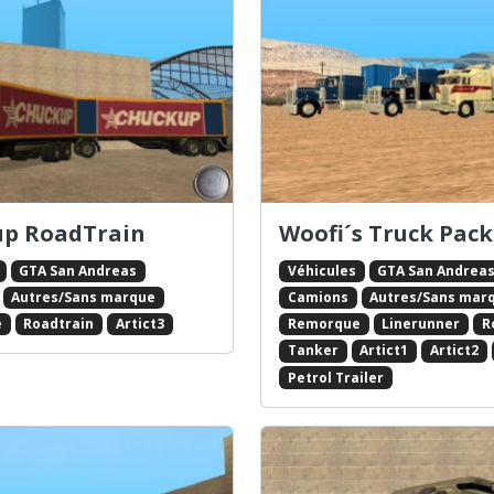
p RoadTrain
Woofi´s Truck Pack
GTA San Andreas
Véhicules
GTA San Andrea
Autres/Sans marque
Camions
Autres/Sans mar
e
Roadtrain
Artict3
Remorque
Linerunner
R
Tanker
Artict1
Artict2
Petrol Trailer