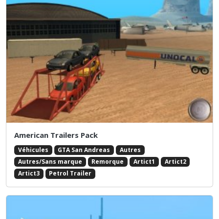
American Trailers Pack
Véhicules
GTA San Andreas
Autres
Autres/Sans marque
Remorque
Artict1
Artict2
Artict3
Petrol Trailer