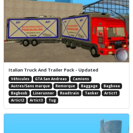
Italian Truck And Trailer Pack - Updated
Véhicules
GTA San Andreas
Camions
Autres/Sans marque
Remorque
Baggage
Bagboxa
Bagboxb
Linerunner
Roadtrain
Tanker
Artict1
Artict2
Artict3
Tug