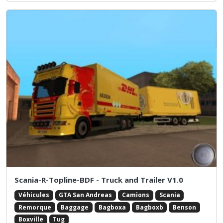
Scania-R-Topline-BDF - Truck and Trailer V1.0
Véhicules
GTA San Andreas
Camions
Scania
Remorque
Baggage
Bagboxa
Bagboxb
Benson
Boxville
Tug