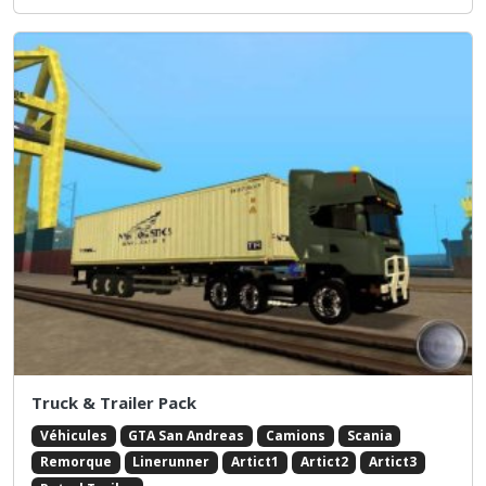
Truck & Trailer Pack
Véhicules
GTA San Andreas
Camions
Scania
Remorque
Linerunner
Artict1
Artict2
Artict3