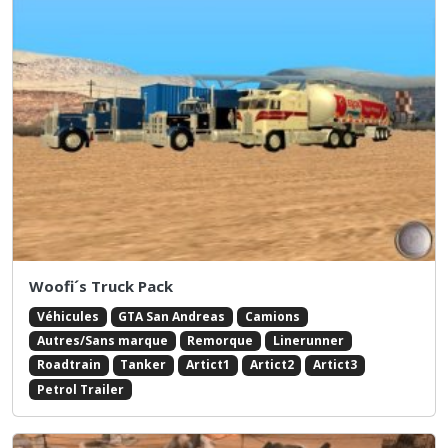
Woofi´s Truck Pack
Véhicules
GTA San Andreas
Camions
Autres/Sans marque
Remorque
Linerunner
Roadtrain
Tanker
Artict1
Artict2
Artict3
Petrol Trailer