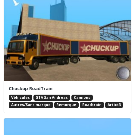
Chuckup RoadTrain
Véhicules
GTA San Andreas
Camions
Autres/Sans marque
Remorque
Roadtrain
Artict3