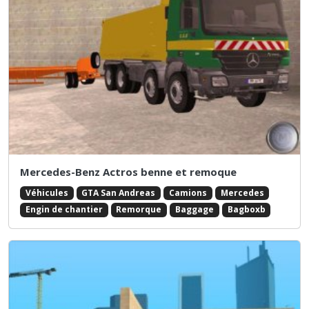
Mercedes-Benz Actros benne et remoque
Véhicules
GTA San Andreas
Camions
Mercedes
Engin de chantier
Remorque
Baggage
Bagboxb