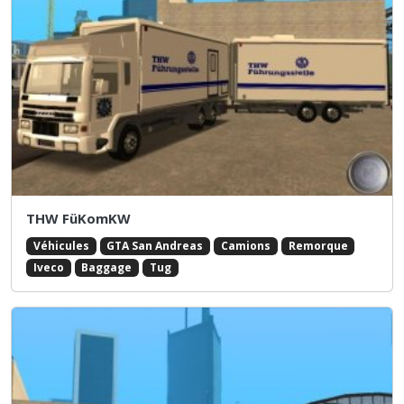
THW FüKomKW
Véhicules
GTA San Andreas
Camions
Remorque
Iveco
Baggage
Tug