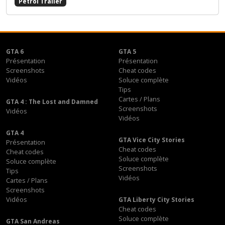
Petrol Trailer
GTA 6
GTA 5
Présentation
Présentation
Screenshots
Cheat codes
Vidéos
Soluce complète
Tips
Cartes / Plans
GTA 4 : The Lost and Damned
Screenshots
Vidéos
Vidéos
GTA 4
GTA Vice City Stories
Présentation
Cheat codes
Cheat codes
Soluce complète
Soluce complète
Screenshots
Tips
Vidéos
Cartes / Plans
Screenshots
Vidéos
GTA Liberty City Stories
Cheat codes
Soluce complète
GTA San Andreas