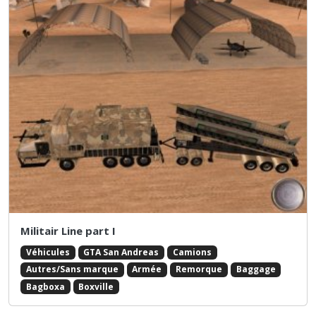
Militair Line part I
Véhicules
GTA San Andreas
Camions
Autres/Sans marque
Armée
Remorque
Baggage
Bagboxa
Boxville