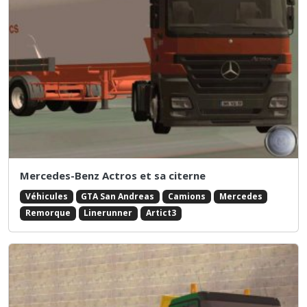
Mercedes-Benz Actros et sa citerne
Véhicules
GTA San Andreas
Camions
Mercedes
Remorque
Linerunner
Artict3