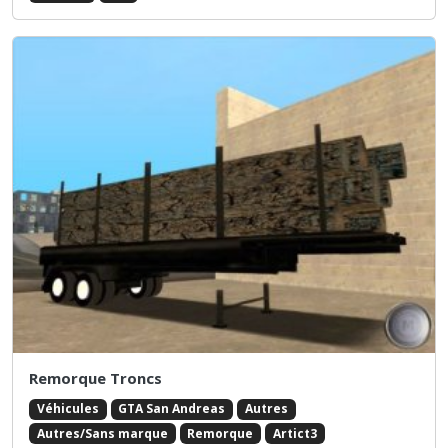
Remorque Troncs
Véhicules
GTA San Andreas
Autres
Autres/Sans marque
Remorque
Artict3