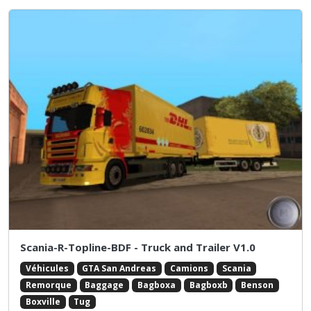
Scania-R-Topline-BDF - Truck and Trailer V1.0
Véhicules
GTA San Andreas
Camions
Scania
Remorque
Baggage
Bagboxa
Bagboxb
Benson
Boxville
Tug