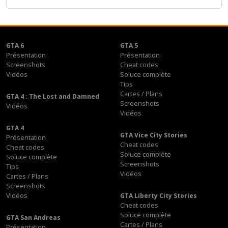
GTA 6
GTA 5
Présentation
Présentation
Screenshots
Cheat codes
Vidéos
Soluce complète
Tips
Cartes / Plans
GTA 4 : The Lost and Damned
Screenshots
Vidéos
Vidéos
GTA 4
GTA Vice City Stories
Présentation
Cheat codes
Cheat codes
Soluce complète
Soluce complète
Screenshots
Tips
Vidéos
Cartes / Plans
Screenshots
Vidéos
GTA Liberty City Stories
Cheat codes
Soluce complète
GTA San Andreas
Cartes / Plans
Présentation