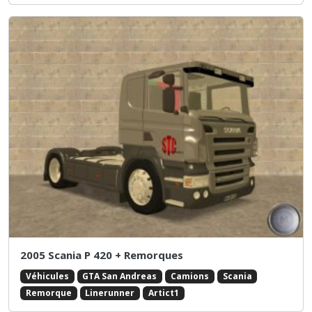
2005 Scania P 420 + Remorques
Véhicules
GTA San Andreas
Camions
Scania
Remorque
Linerunner
Artict1