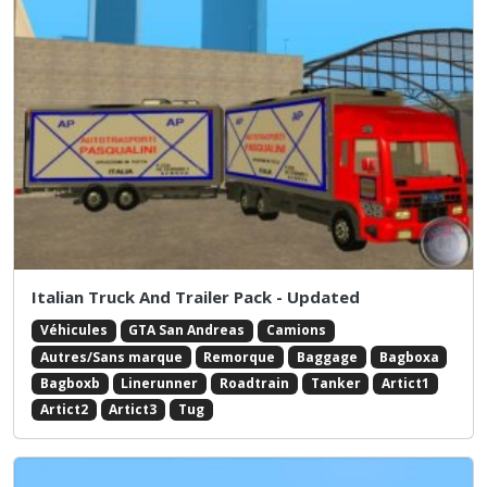
Italian Truck And Trailer Pack - Updated
Véhicules
GTA San Andreas
Camions
Autres/Sans marque
Remorque
Baggage
Bagboxa
Bagboxb
Linerunner
Roadtrain
Tanker
Artict1
Artict2
Artict3
Tug