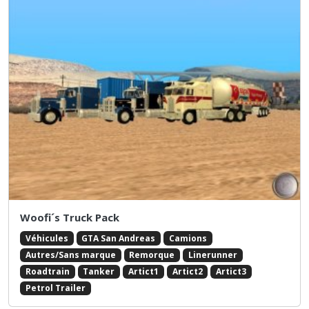
Woofi´s Truck Pack
Véhicules
GTA San Andreas
Camions
Autres/Sans marque
Remorque
Linerunner
Roadtrain
Tanker
Artict1
Artict2
Artict3
Petrol Trailer