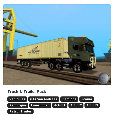
Truck & Trailer Pack
Véhicules
GTA San Andreas
Camions
Scania
Remorque
Linerunner
Artict1
Artict2
Artict3
Petrol Trailer