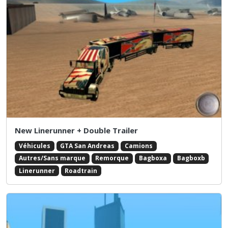
New Linerunner + Double Trailer
Véhicules
GTA San Andreas
Camions
Autres/Sans marque
Remorque
Bagboxa
Bagboxb
Linerunner
Roadtrain