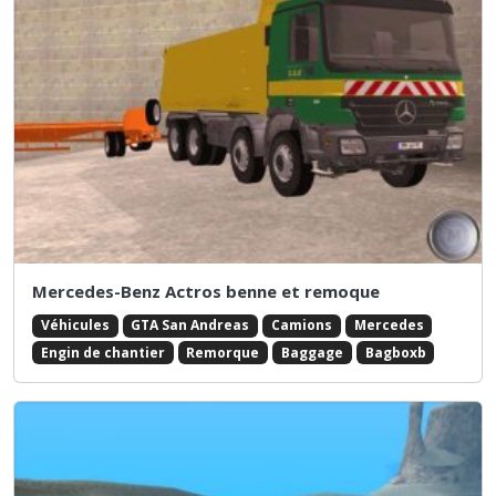
Mercedes-Benz Actros benne et remoque
Véhicules
GTA San Andreas
Camions
Mercedes
Engin de chantier
Remorque
Baggage
Bagboxb