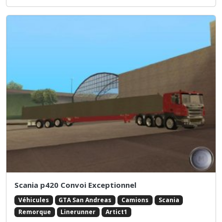
Scania p420 Convoi Exceptionnel
Véhicules
GTA San Andreas
Camions
Scania
Remorque
Linerunner
Artict1