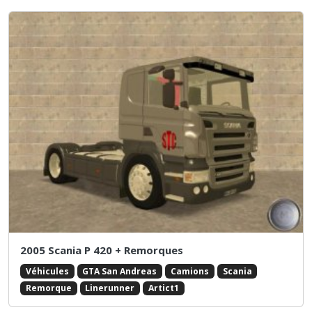
2005 Scania P 420 + Remorques
Véhicules
GTA San Andreas
Camions
Scania
Remorque
Linerunner
Artict1