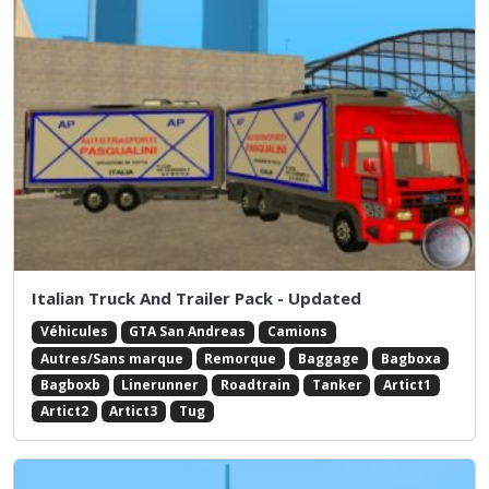
Italian Truck And Trailer Pack - Updated
Véhicules
GTA San Andreas
Camions
Autres/Sans marque
Remorque
Baggage
Bagboxa
Bagboxb
Linerunner
Roadtrain
Tanker
Artict1
Artict2
Artict3
Tug