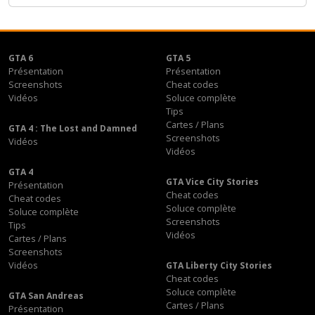
GTA 6
GTA 5
Présentation
Présentation
Screenshots
Cheat codes
Vidéos
Soluce complète
Tips
Cartes / Plans
GTA 4 : The Lost and Damned
Screenshots
Vidéos
Vidéos
GTA 4
GTA Vice City Stories
Présentation
Cheat codes
Cheat codes
Soluce complète
Soluce complète
Screenshots
Tips
Vidéos
Cartes / Plans
Screenshots
Vidéos
GTA Liberty City Stories
Cheat codes
Soluce complète
GTA San Andreas
Cartes / Plans
Présentation