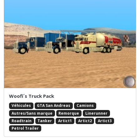
Woofi´s Truck Pack
Véhicules
GTA San Andreas
Camions
Autres/Sans marque
Remorque
Linerunner
Roadtrain
Tanker
Artict1
Artict2
Artict3
Petrol Trailer