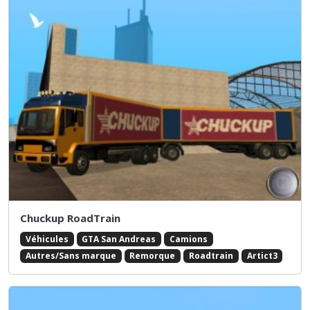
Chuckup RoadTrain
Véhicules
GTA San Andreas
Camions
Autres/Sans marque
Remorque
Roadtrain
Artict3