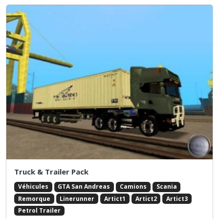
Truck & Trailer Pack
Véhicules
GTA San Andreas
Camions
Scania
Remorque
Linerunner
Artict1
Artict2
Artict3
Petrol Trailer