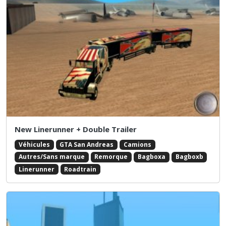
New Linerunner + Double Trailer
Véhicules
GTA San Andreas
Camions
Autres/Sans marque
Remorque
Bagboxa
Bagboxb
Linerunner
Roadtrain