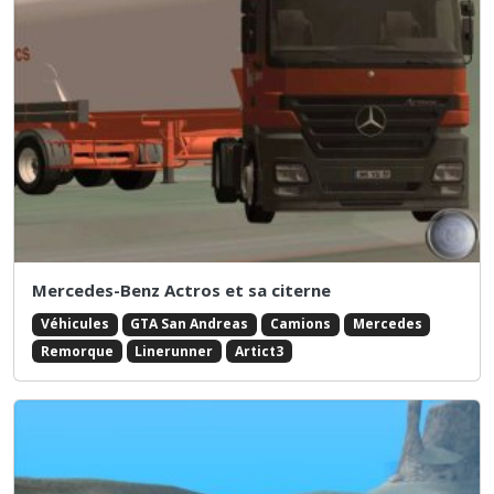
Mercedes-Benz Actros et sa citerne
Véhicules
GTA San Andreas
Camions
Mercedes
Remorque
Linerunner
Artict3