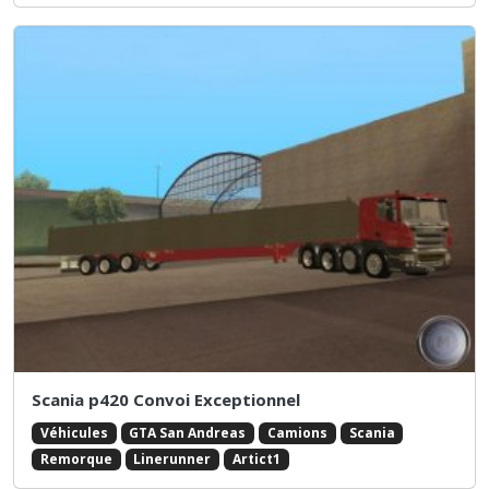
Scania p420 Convoi Exceptionnel
Véhicules
GTA San Andreas
Camions
Scania
Remorque
Linerunner
Artict1