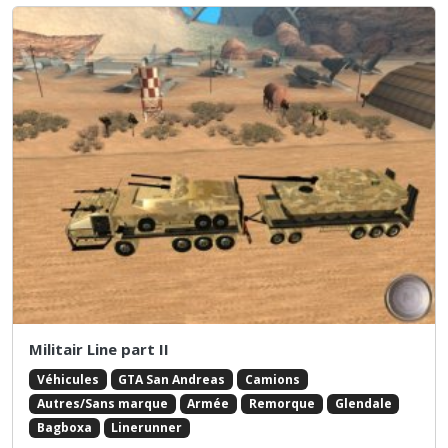
Militair Line part II
Véhicules
GTA San Andreas
Camions
Autres/Sans marque
Armée
Remorque
Glendale
Bagboxa
Linerunner