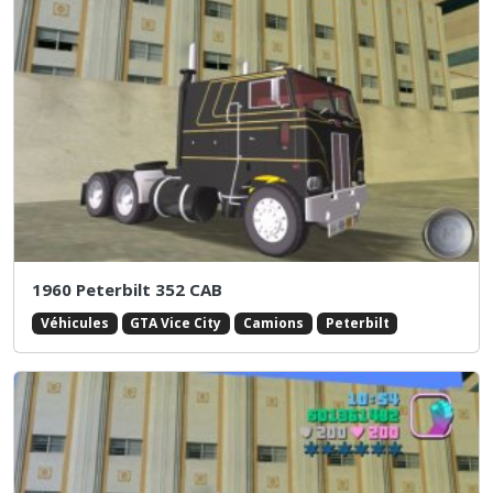
1960 Peterbilt 352 CAB
Véhicules
GTA Vice City
Camions
Peterbilt