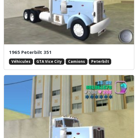
1965 Peterbilt 351
Véhicules
GTA Vice City
Camions
Peterbilt