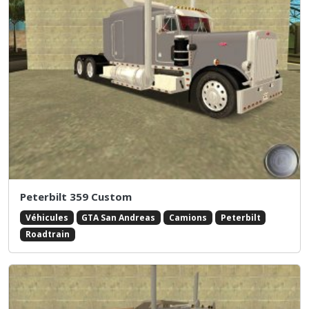
Peterbilt 359 Custom
Véhicules
GTA San Andreas
Camions
Peterbilt
Roadtrain