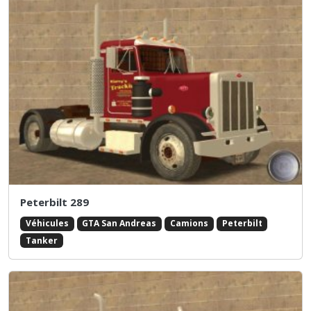
Peterbilt 289
Véhicules
GTA San Andreas
Camions
Peterbilt
Tanker