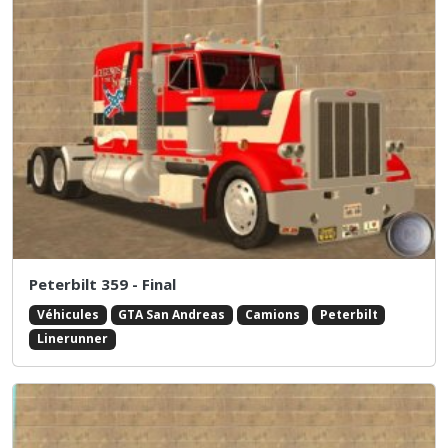
Peterbilt 359 - Final
Véhicules
GTA San Andreas
Camions
Peterbilt
Linerunner