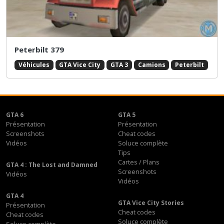
Peterbilt 379
Véhicules
GTA Vice City
GTA 3
Camions
Peterbilt
GTA 6
GTA 5
Présentation
Présentation
Screenshots
Cheat codes
Vidéos
Soluce complète
Tips
Cartes / Plans
GTA 4 : The Lost and Damned
Screenshots
Vidéos
Vidéos
GTA 4
GTA Vice City Stories
Présentation
Cheat codes
Cheat codes
Soluce complète