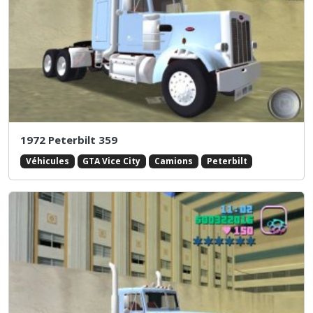
1972 Peterbilt 359
Véhicules
GTA Vice City
Camions
Peterbilt