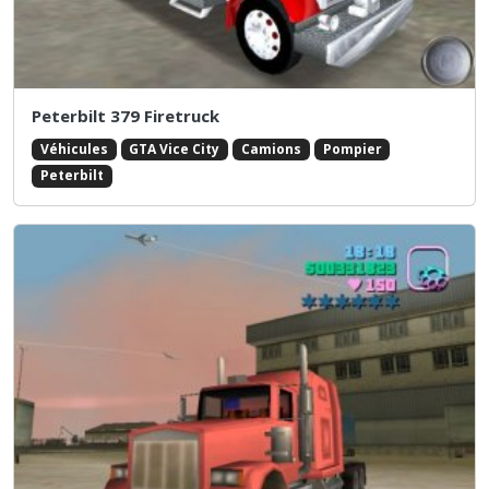
Peterbilt 379 Firetruck
Véhicules
GTA Vice City
Camions
Pompier
Peterbilt