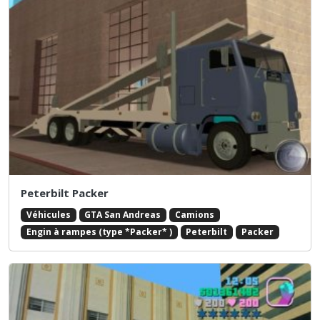
Peterbilt Packer
Véhicules
GTA San Andreas
Camions
Engin à rampes (type *Packer* )
Peterbilt
Packer