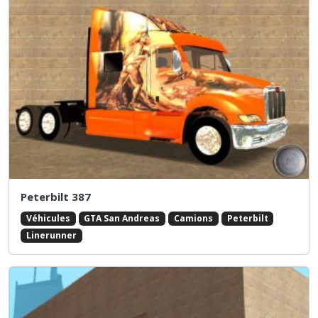
Peterbilt 387
Véhicules
GTA San Andreas
Camions
Peterbilt
Linerunner