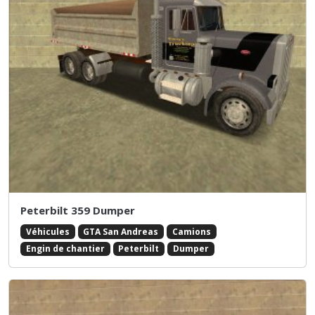
Peterbilt 359 Dumper
Véhicules
GTA San Andreas
Camions
Engin de chantier
Peterbilt
Dumper