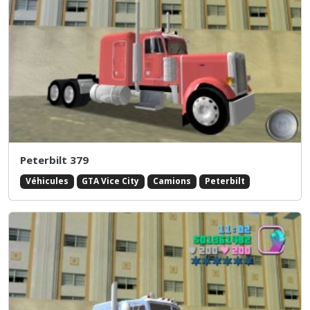
Peterbilt 379
Véhicules
GTA Vice City
Camions
Peterbilt