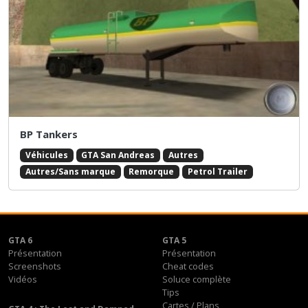
BP Tankers
Véhicules
GTA San Andreas
Autres
Autres/Sans marque
Remorque
Petrol Trailer
GTA 6
GTA 5
Présentation
Présentation
Screenshots
Cheat codes
Vidéos
Soluce complète
Tips
Cartes / Plans