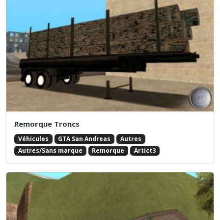
Remorque Troncs
Véhicules
GTA San Andreas
Autres
Autres/Sans marque
Remorque
Artict3