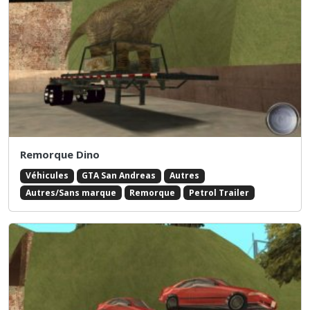
Remorque Dino
Véhicules
GTA San Andreas
Autres
Autres/Sans marque
Remorque
Petrol Trailer