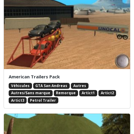
American Trailers Pack
Véhicules
GTA San Andreas
Autres
Autres/Sans marque
Remorque
Artict1
Artict2
Artict3
Petrol Trailer